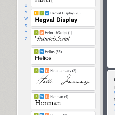
U
V
Hegval Display (20)
W
X
Y
HeinrichScript (1)
Z
Helios (33)
Hello January (2)
Henman (4)