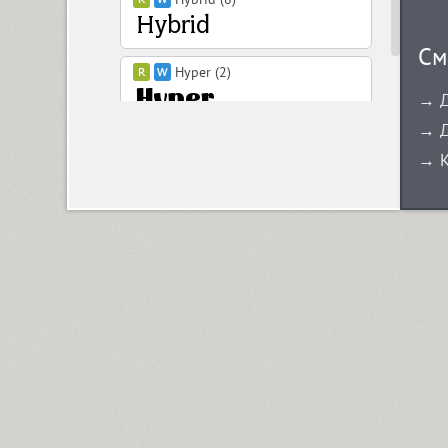
См
Hyper (2)
→ Д
→ Д
Hypocrite (1)
→ К