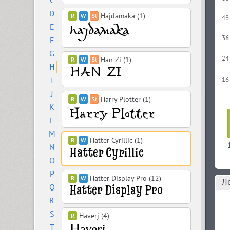
C
D
Hajdamaka (1)
48
E
36
F
G
24
Han Zi (1)
H
I
16
J
Harry Plotter (1)
K
L
M
Hatter Cyrillic (1)
N
O
P
Hatter Display Pro (12)
Л
Q
R
S
Haverj (4)
T