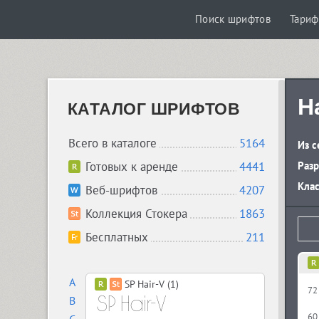
Поиск шрифтов
Тари
Ha
КАТАЛОГ ШРИФТОВ
Всего в каталоге
5164
Из с
Готовых к аренде
4441
Разр
Кла
Веб-шрифтов
4207
Коллекция Стокера
1863
Бесплатных
211
A
SP Hair-V (1)
72
B
60