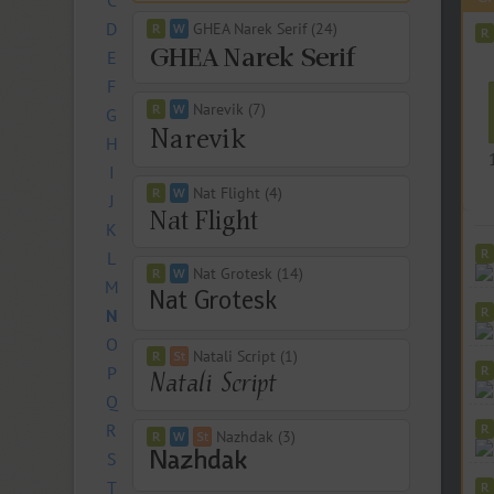
C
D
GHEA Narek Serif (24)
E
F
Narevik (7)
G
H
I
Nat Flight (4)
J
K
L
Nat Grotesk (14)
M
N
O
Natali Script (1)
P
Q
R
Nazhdak (3)
S
T