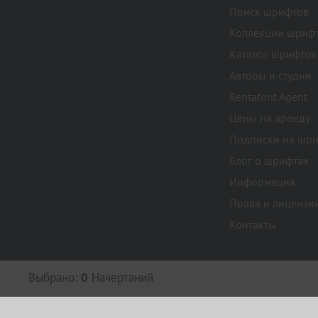
Поиск шрифтов
Коллекции шриф
Каталог шрифтов
Авторы и студии
Rentafont Agent
Цены на аренду
Подписки на шр
Блог о шрифтах
Информация
Права и лицензи
Контакты
Выбрано:
0
Начертаний
Политика конфиденциальности
,
Поль