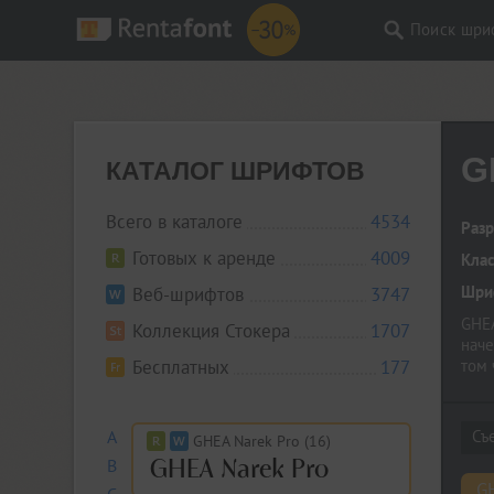
Поиск шри
G
КАТАЛОГ ШРИФТОВ
Всего в каталоге
4534
Разр
Готовых к аренде
4009
Кла
Шриф
Веб-шрифтов
3747
GHEA
Коллекция Стокера
1707
наче
Бесплатных
177
том 
2019
A
GHEA Narek Pro (16)
B
GH