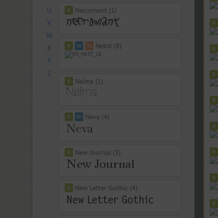
U
Necromant (1)
V
W
Nekst (8)
X
Y
Z
Nelma (1)
Neva (4)
New Journal (3)
New Letter Gothic (4)