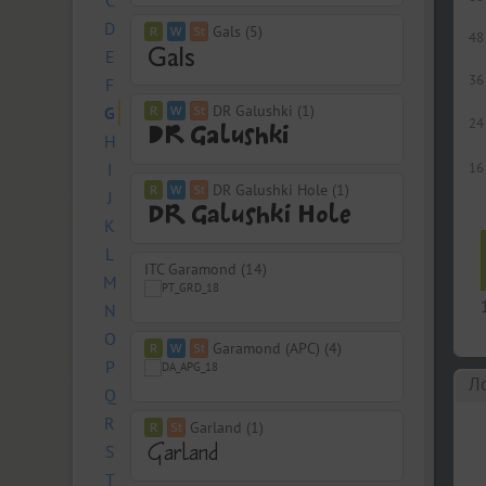
C
D
Gals (5)
48
E
36
F
DR Galushki (1)
G
24
H
I
16
DR Galushki Hole (1)
J
K
L
ITC Garamond (14)
M
N
O
Garamond (APC) (4)
P
Л
Q
R
Garland (1)
S
T