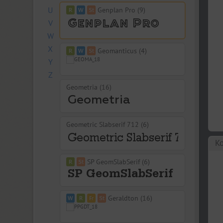
U
Genplan Pro (9)
V
W
X
Geomanticus (4)
Y
Z
Geometria (16)
Geometric Slabserif 712 (6)
Ко
SP GeomSlabSerif (6)
Geraldton (16)