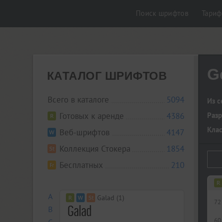
Поиск шрифтов
Тари
G
КАТАЛОГ ШРИФТОВ
Всего в каталоге
5094
Из с
Готовых к аренде
4386
Разр
Кла
Веб-шрифтов
4147
Коллекция Стокера
1854
Бесплатных
210
A
Galad (1)
72
B
60