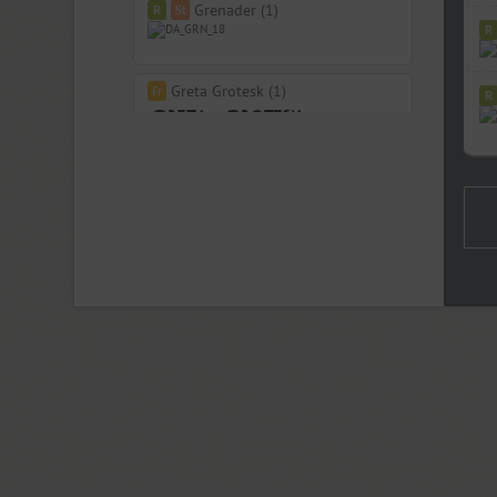
Grenader (1)
Greta Grotesk (1)
Grrr (9)
Guenter (4)
Gulitov (2)
Gunpowder IT (12)