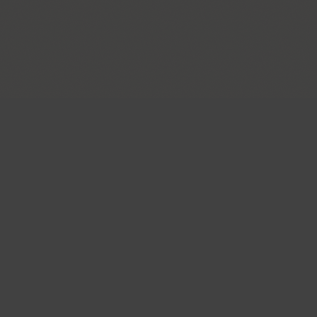
Главная страница
ENG
РУС
УКР
Поиск шрифтов
Коллекции шриф
Каталог шрифтов
Авторы и студии