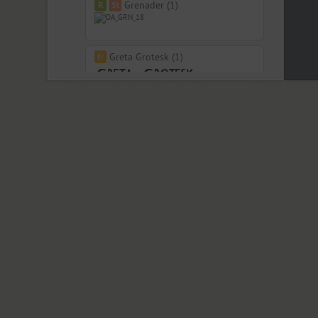
Grenader (1)
Greta Grotesk (1)
Grrr (9)
Guenter (4)
Gulitov (2)
Gunpowder IT (12)