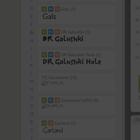
C
D
60
Gals (5)
E
48
F
DR Galushki (1)
G
36
H
24
I
DR Galushki Hole (1)
J
16
K
L
ITC Garamond (14)
M
N
O
Garamond (APC) (4)
P
Q
Л
R
Garland (1)
S
T