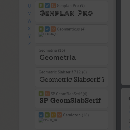
U
Genplan Pro (9)
V
W
X
Geomanticus (4)
Y
Z
Geometria (16)
Geometric Slabserif 712 (6)
SP GeomSlabSerif (6)
Geraldton (16)