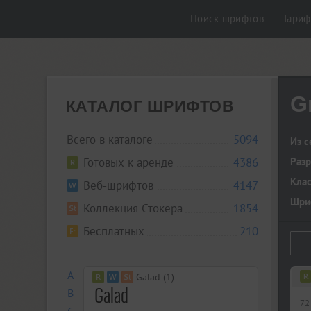
Поиск шрифтов
Тари
G
КАТАЛОГ ШРИФТОВ
Всего в каталоге
5094
Из с
Готовых к аренде
4386
Разр
Кла
Веб-шрифтов
4147
Шриф
Коллекция Стокера
1854
Бесплатных
210
A
Galad (1)
B
72