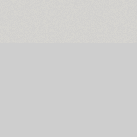
Главная страница
ENG
РУС
УКР
Поиск шрифтов
Коллекции шриф
Каталог шрифтов
Авторы и студии