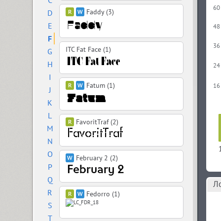
C
60
Faddy (3)
D
E
48
F
36
ITC Fat Face (1)
G
H
24
I
Fatum (1)
16
J
K
L
FavoritTraf (2)
M
N
O
February 2 (2)
P
Q
Л
R
Fedorro (1)
S
T