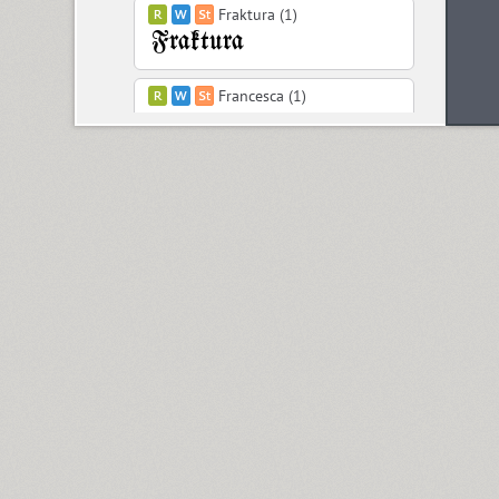
Fraktura (1)
Francesca (1)
Freaky Prickle (2)
Freehand 471 (1)
FreeSet (15)
ITC Friz Quadrata (4)