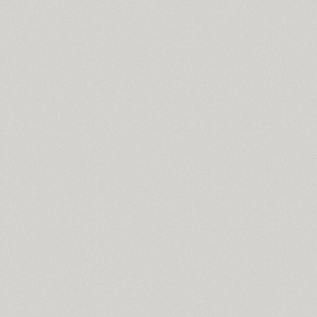
Funny (3)
Futura Eugenia (1)
Futura Futuris (12)
Futura PT (22)