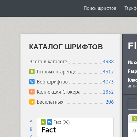
Поиск шрифтов
Тари
F
КАТАЛОГ ШРИФТОВ
Всего в каталоге
4988
Из с
Готовых к аренде
4312
Разр
Кла
Веб-шрифтов
4073
анти
Коллекция Стокера
1852
Бесплатных
206
A
Fact (96)
B
72