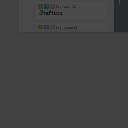
Fraktura (1)
Francesca (1)
Freaky Prickle (2)
Freehand 471 (1)
FreeSet (15)
ITC Friz Quadrata (4)