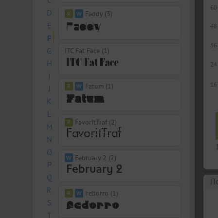
C
60
D
Faddy (3)
E
48
F
36
G
ITC Fat Face (1)
H
24
I
16
Fatum (1)
J
K
L
FavoritTraf (2)
M
N
O
February 2 (2)
P
Q
Л
R
Fedorro (1)
S
T