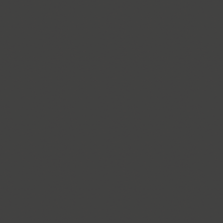
Funny (3)
Futura Eugenia (1)
Futura Futuris (12)
Futura PT (22)