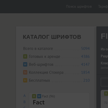
Поиск шрифтов
Тари
F
КАТАЛОГ ШРИФТОВ
Всего в каталоге
5094
Из с
Готовых к аренде
4386
Разр
Кла
Веб-шрифтов
4147
анти
Коллекция Стокера
1854
Бесплатных
210
A
Fact (96)
B
72