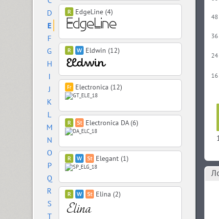
C
EdgeLine (4)
D
48
E
36
F
G
Eldwin (12)
24
H
I
16
Electronica (12)
J
K
L
Electronica DA (6)
M
N
O
Elegant (1)
P
Л
Q
R
Elina (2)
S
T