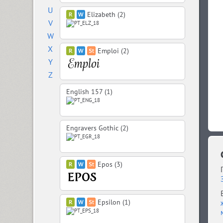
U
Elizabeth (2)
V
W
X
Emploi (2)
Y
Z
English 157 (1)
Engravers Gothic (2)
Epos (3)
Epsilon (1)