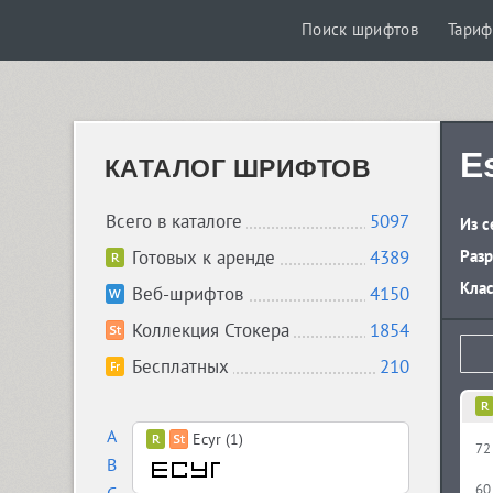
Поиск шрифтов
Тари
E
КАТАЛОГ ШРИФТОВ
Всего в каталоге
5097
Из с
Готовых к аренде
4389
Разр
Кла
Веб-шрифтов
4150
Коллекция Стокера
1854
Бесплатных
210
A
Ecyr (1)
72
B
60