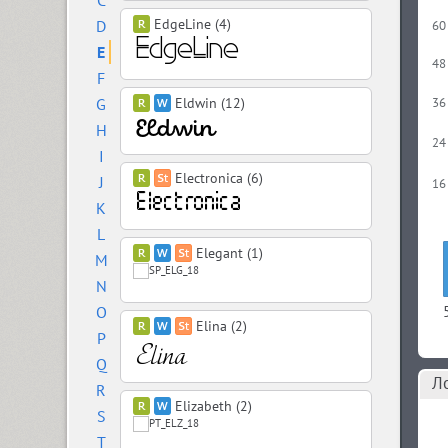
C
EdgeLine (4)
D
60
E
48
F
G
Eldwin (12)
36
H
24
I
Electronica (6)
J
16
K
L
Elegant (1)
M
N
O
Elina (2)
P
Q
Л
R
Elizabeth (2)
S
T