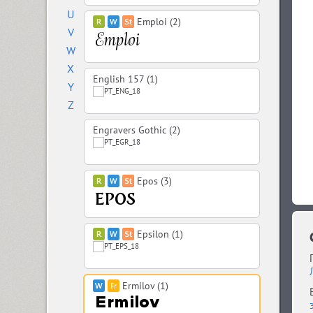
U
Emploi (2)
V
W
X
English 157 (1)
Y
Z
Engravers Gothic (2)
Epos (3)
Epsilon (1)
Ermilov (1)