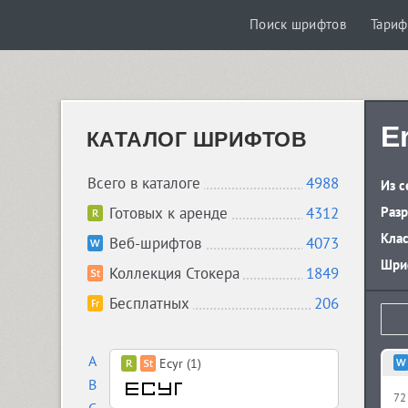
Поиск шрифтов
Тари
E
КАТАЛОГ ШРИФТОВ
Всего в каталоге
4988
Из с
Готовых к аренде
4312
Разр
Кла
Веб-шрифтов
4073
Шриф
Коллекция Стокера
1849
Бесплатных
206
A
Ecyr (1)
B
72