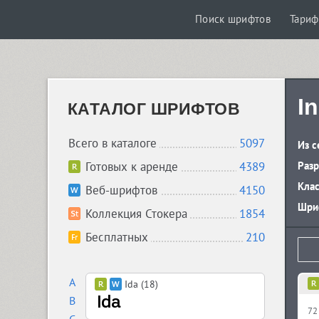
Поиск шрифтов
Тари
I
КАТАЛОГ ШРИФТОВ
Всего в каталоге
5097
Из с
Готовых к аренде
4389
Разр
Кла
Веб-шрифтов
4150
Шриф
Коллекция Стокера
1854
Бесплатных
210
A
Ida (18)
B
72