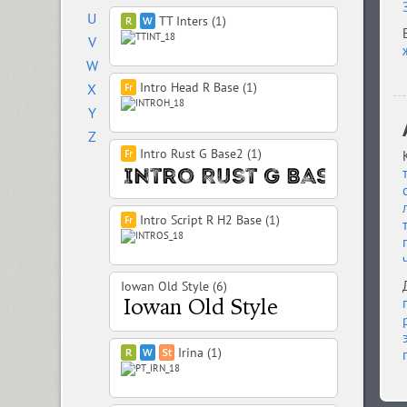
U
TT Inters (1)
V
W
Intro Head R Base (1)
X
Y
Z
Intro Rust G Base2 (1)
Intro Script R H2 Base (1)
Iowan Old Style (6)
Irina (1)