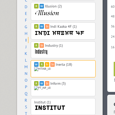
C
Illusion (2)
D
60
E
48
F
G
Indi Kazka 4F (1)
36
H
24
I
Industry (1)
J
16
K
L
Inerta (18)
M
N
O
Inform (3)
P
Q
R
Institut (1)
S
T