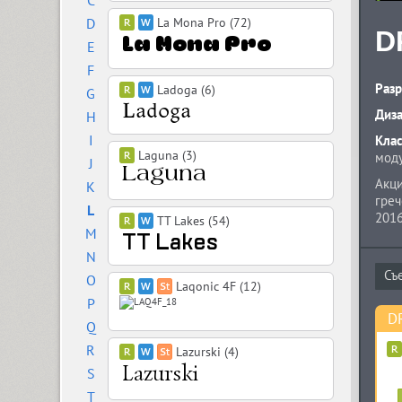
C
D
La Mona Pro (72)
D
E
F
Разр
Ladoga (6)
G
Диз
H
I
Кла
Laguna (3)
мод
J
Акци
K
греч
L
2016
TT Lakes (54)
M
N
O
Laqonic 4F (12)
P
DR
Q
R
Lazurski (4)
S
T