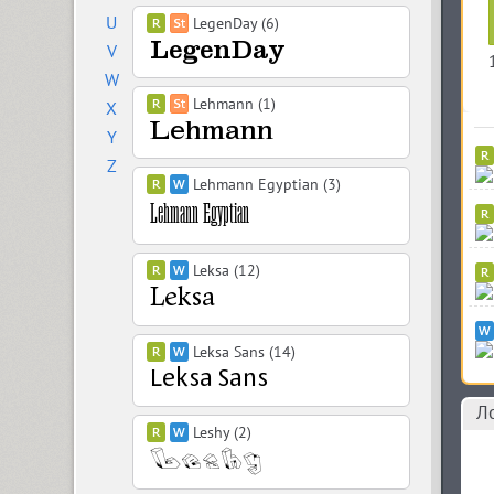
U
LegenDay (6)
V
W
Lehmann (1)
X
Y
Z
Lehmann Egyptian (3)
Leksa (12)
Leksa Sans (14)
Л
Leshy (2)