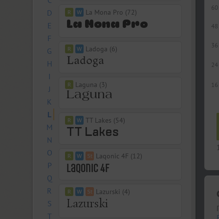
C
60
D
La Mona Pro (72)
E
48
F
36
Ladoga (6)
G
H
24
I
Laguna (3)
16
J
K
L
TT Lakes (54)
M
N
O
Laqonic 4F (12)
P
Q
R
Lazurski (4)
S
T