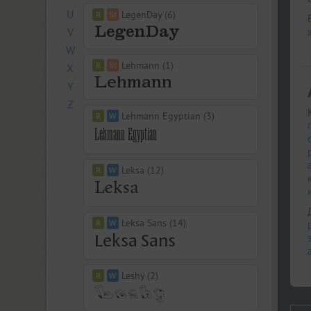
U
LegenDay (6)
V
W
Lehmann (1)
X
Y
Z
Lehmann Egyptian (3)
Leksa (12)
Leksa Sans (14)
Leshy (2)