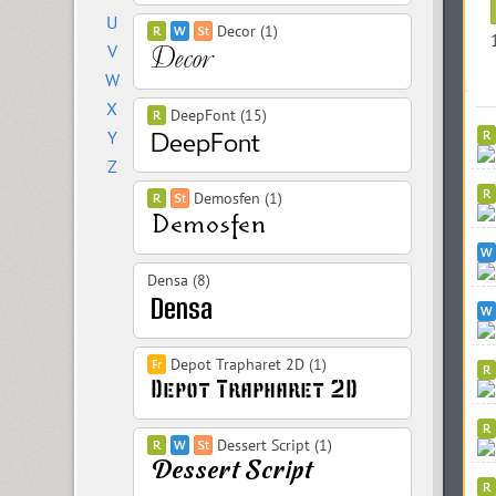
U
Decor (1)
V
W
X
DeepFont (15)
Y
Z
Demosfen (1)
Densa (8)
Depot Trapharet 2D (1)
Dessert Script (1)