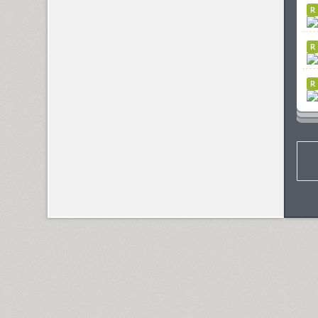
Dotage (4)
Dots (1)
Drops (1)
TT Drugs (10)
TT Drugs Condensed (10)
Drunk (1)