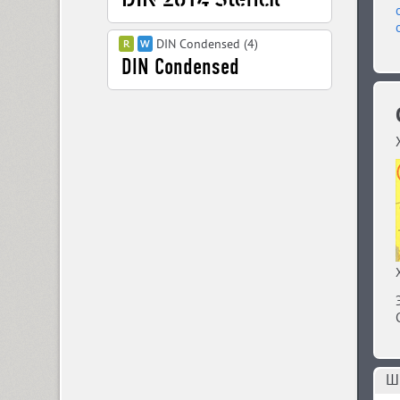
DIN Condensed (4)
DIN PT (6)
Displace 2 (5)
Displace Serif (7)
DJ Parade (12)
Dom Casual (4)
Шр