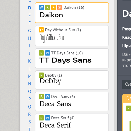
C
D
Daikon (16)
D
E
F
Разр
Day Without Sun (1)
G
Кла
H
I
Шриф
J
TT Days Sans (10)
Daik
кири
K
этог
L
любо
Debby (1)
M
N
O
Deca Sans (6)
D
P
Q
R
Deca Serif (4)
S
T