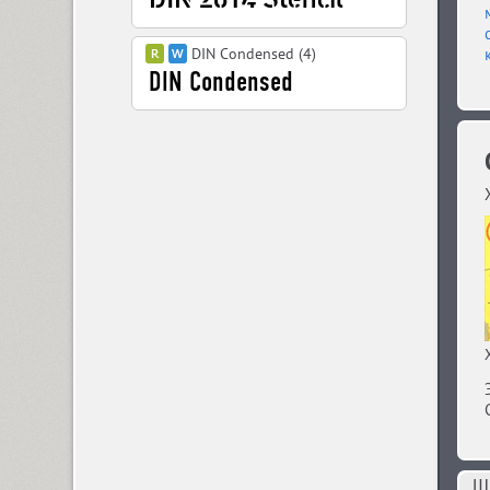
DIN Condensed (4)
DIN PT (6)
Displace 2 (5)
Displace Serif (7)
DJ Parade (12)
Dom Casual (4)
Шр