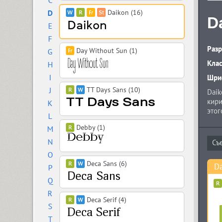
C
D
Daikon (16)
D
E
F
Разр
Day Without Sun (1)
G
Кла
H
I
Шриф
J
TT Days Sans (10)
Daik
кири
K
этог
L
любо
Debby (1)
M
N
O
Deca Sans (6)
D
P
Q
R
Deca Serif (4)
S
T