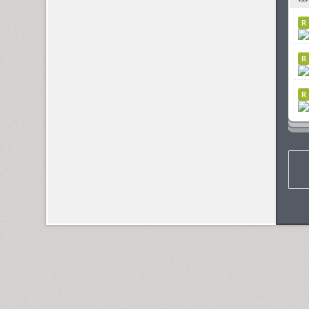
Dotage (4)
Dots (1)
Drops (1)
TT Drugs (10)
TT Drugs Condensed (10)
Drunk (1)