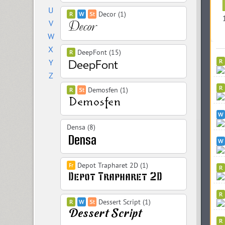
U
Decor (1)
V
W
X
DeepFont (15)
Y
Z
Demosfen (1)
Densa (8)
Depot Trapharet 2D (1)
Dessert Script (1)