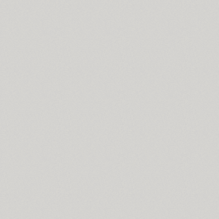
Cyntho Next Slab (16)