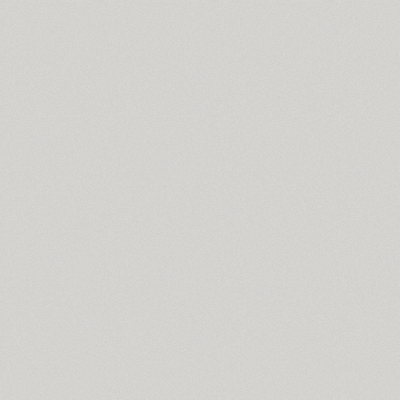
Cosima (8)
Cotlin (4)
TT Cottons (14)
Countdown (1)
Courier (6)
Courier (APC) (4)