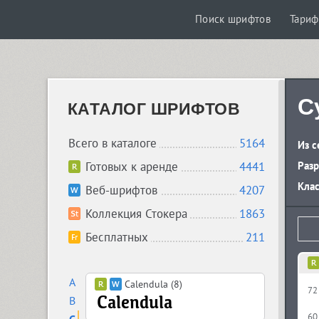
Поиск шрифтов
Тари
C
КАТАЛОГ ШРИФТОВ
Всего в каталоге
5164
Из с
Готовых к аренде
4441
Разр
Кла
Веб-шрифтов
4207
Коллекция Стокера
1863
Бесплатных
211
A
Calendula (8)
72
B
60