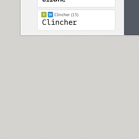
Clincher (15)
Closer (18)
Closer Text (18)
Coliseum (8)
Colmena (1)
Cometa (1)