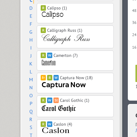
C
D
Calipso (1)
48
E
36
F
Calligraph Russ (1)
G
24
H
I
16
J
Camerton (7)
K
L
Captura Now (18)
M
N
O
Carol Gothic (1)
P
Q
R
Caslon (4)
S
T