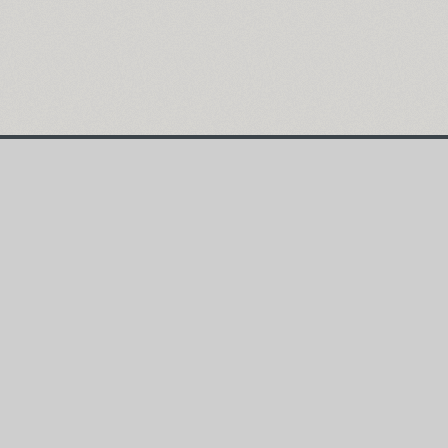
Главная страница
ENG
РУС
УКР
Поиск шрифтов
Коллекции шриф
Каталог шрифтов
Авторы и студии
Цены на аренду
Подписки на шр
Блог о шрифтах
Информация
Rentafont Agent