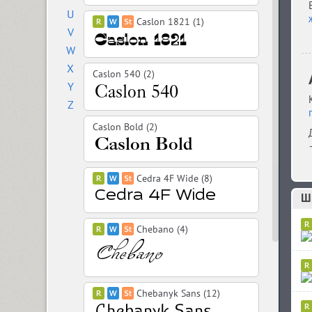
U
Caslon 1821 (1)
V
W
X
Caslon 540 (2)
Y
Z
Caslon Bold (2)
Cedra 4F Wide (8)
Шр
Chebano (4)
Chebanyk Sans (12)