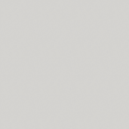
Coventry (1)
Cranked Pipe 2D (2)
Crash (1)
Crassula (6)
Cricket (4)
TT Crimsons (10)