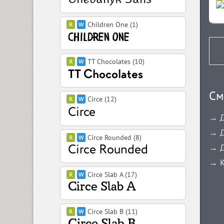
Children One (1)
TT Chocolates (10)
См
Circe (12)
→ Д
→ Д
Circe Rounded (8)
→ Д
→ К
Circe Slab A (17)
Circe Slab B (11)