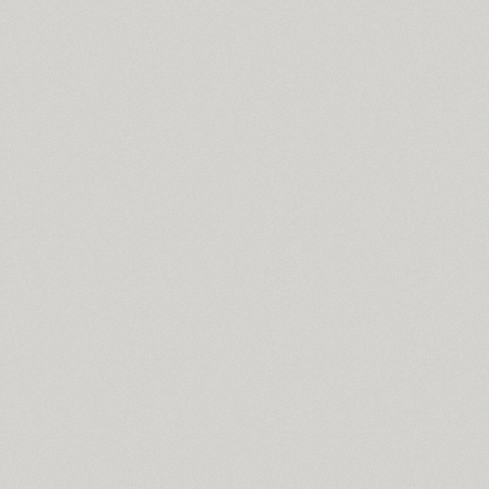
Croogla 4F (5)
Crossfit (9)
Crystal (1)
Cubynets 4F (1)
CyberCyr (6)
Cyntho Next (16)