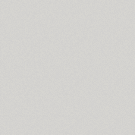
Compakt (9)
TT Compotes (10)
CoolKids (4)
Cooper (8)
CooperDAT-Hilite (1)
Corrida (1)