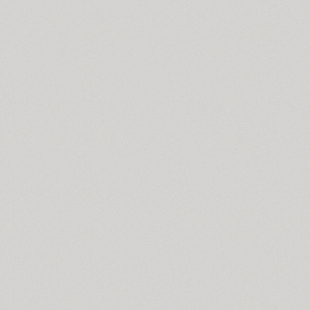
Stroganov (2)
TT Supermolot (10)
TT Supermolot Condensed (10)
Surpriz (5)
Susan (4)
Susan Classic (4)