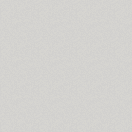
Slutsker Script (2)
Smena (3)
Smile Pro (7)
Somaton (4)
Soul Adventures Cyr (2)
TT Souses (10)