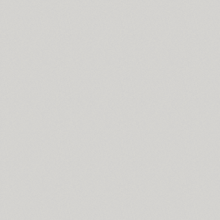
SP Russia-Church (1)
Spaceland (22)
SPAGHETTI (2)
Spike Bot (8)
SQ2 (2)
TT Squares (10)