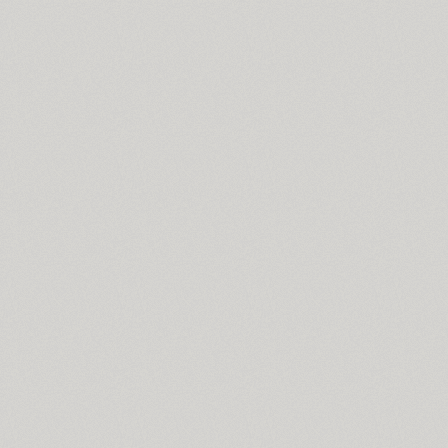
Skema Pro Omni (14)
Skema Pro Text (14)
Skema Pro Title (14)
SketchItalic (4)
Skoropys17 (1)
TT Slabs (10)