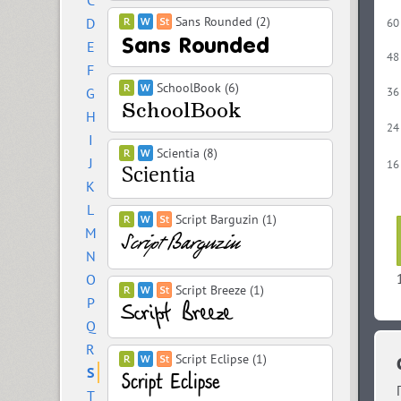
C
Sans Rounded (2)
D
60
E
48
F
SchoolBook (6)
G
36
H
24
I
Scientia (8)
J
16
K
L
Script Barguzin (1)
M
N
O
Script Breeze (1)
P
Q
R
Script Eclipse (1)
S
T