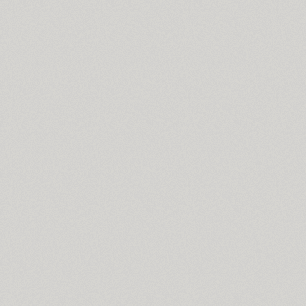
Sistemnyi (1)
Six Hands (6)
Skaryna 2017 Title (1)
Skema Pro Display (14)
Skema Pro Livro (14)
Skema Pro News (14)