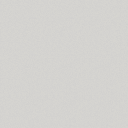
Stem (12)
Stem Text (4)
ITC Stenberg (2)
Stereonic (38)
Stolzl Display (6)
Stolzl Text (6)