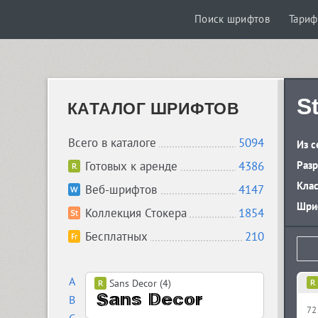
Поиск шрифтов
Тари
S
КАТАЛОГ ШРИФТОВ
Всего в каталоге
5094
Из с
Готовых к аренде
4386
Разр
Кла
Веб-шрифтов
4147
Шриф
Коллекция Стокера
1854
Бесплатных
210
A
Sans Decor (4)
B
72