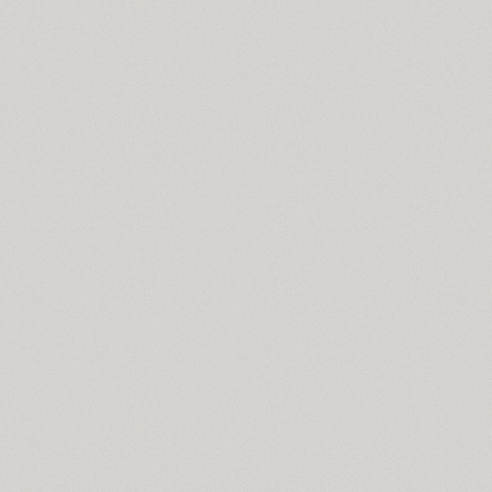
TT Squares Condensed (10)
Standard Poster (1)
Stapel (57)
Star (2)
Start (1)
Steclo (18)