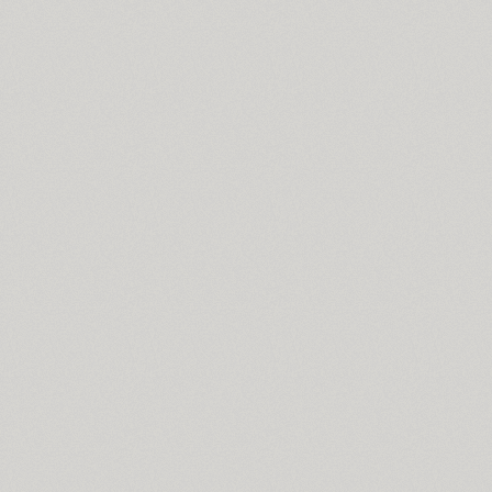
Susan Sans (4)
SuvenirRus (2)
Svetlana (4)
SP Swordsman (1)