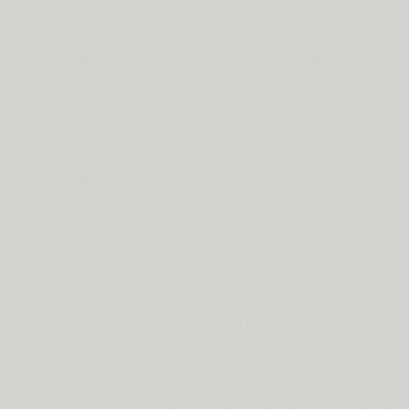
Cyntho Next Slab (16)