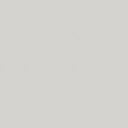
Cosima (8)
Cotlin (4)
TT Cottons (14)
Countdown (1)
Courier (5)
Courier (APC) (4)