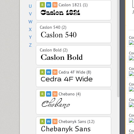
Caslon 1821 (1)
U
V
W
Caslon 540 (2)
X
Y
Co
Z
Caslon Bold (2)
Coo
Co
Cedra 4F Wide (8)
Co
Chebano (4)
Co
Co
Chebanyk Sans (12)
Coo