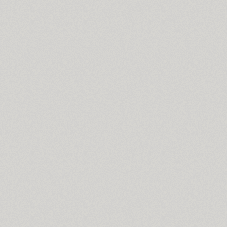
Coventry (1)
Cranked Pipe 2D (2)
Crash (1)
Crassula (6)
Cricket (4)
TT Crimsons (10)