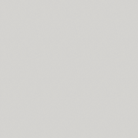
Compakt (9)
TT Compotes (10)
CoolKids (4)
Cooper (8)
CooperDAT-Hilite (1)
Corrida (1)