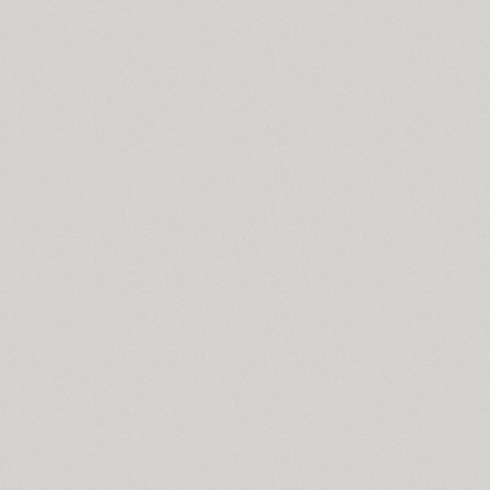
Croogla 4F (5)
Crossfit (9)
Crystal (1)
Cubynets 4F (1)
CyberCyr (6)
Cyntho Next (16)