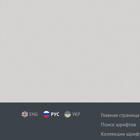
ENG
РУС
УКР
Главная страница
Поиск шрифтов
Коллекции шриф