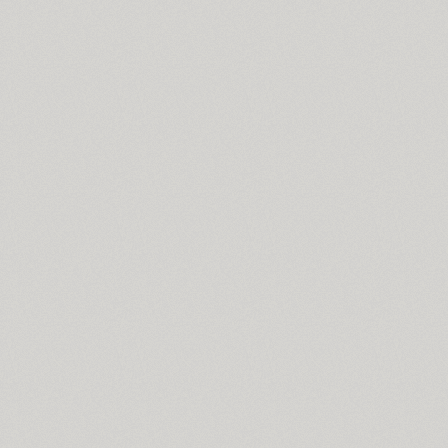
Compakt (9)
TT Compotes (10)
CoolKids (4)
Cooper (8)
CooperDAT-Hilite (1)
Corrida (1)