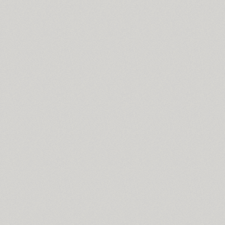
Cyntho Next Slab (16)