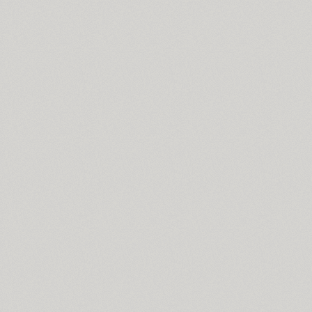
Coventry (1)
Cranked Pipe 2D (2)
Crash (1)
Crassula (6)
Cricket (4)
TT Crimsons (10)