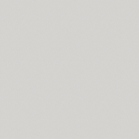
Cosima (8)
Cotlin (4)
TT Cottons (14)
Countdown (1)
Courier (5)
Courier (APC) (4)