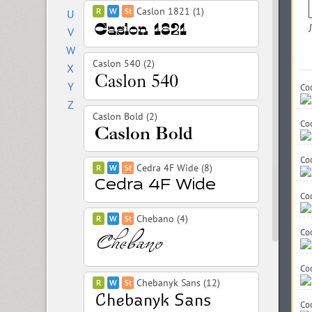
Caslon 1821 (1)
U
V
W
Caslon 540 (2)
X
Y
Co
Z
Caslon Bold (2)
Coo
Co
Cedra 4F Wide (8)
Co
Chebano (4)
Co
Coo
Chebanyk Sans (12)
Co