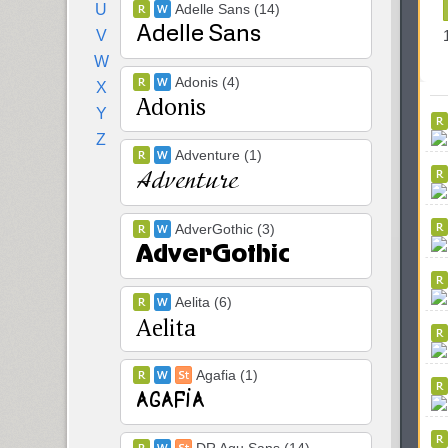
U
Adelle Sans (14)
V
W
Adonis (4)
X
Y
Z
Adventure (1)
AdverGothic (3)
Aelita (6)
Agafia (1)