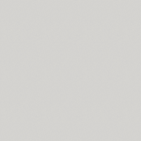
Ariergard (3)
Ariergard Rondo (5)
Arsenal (4)
Arsis (1)
Arthur (1)
Ascetic 2D (2)