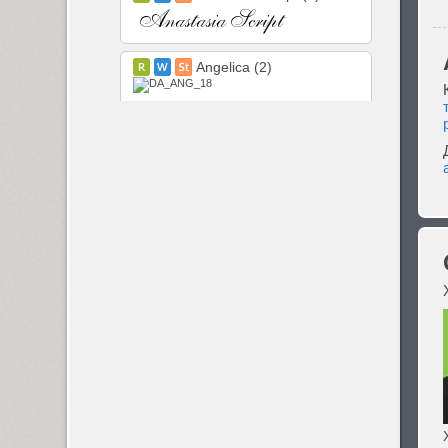
Angelica (2)
Anglecia Pro (36)
ITC Anna (3)
Antey (1)
Aphrosine (3)
Apical (5)