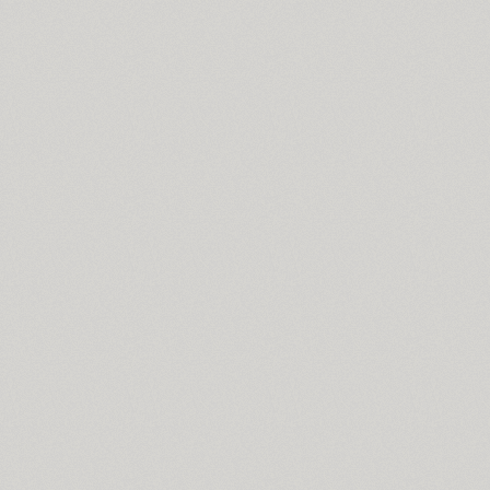
PT Astra Sans (4)
PT Astra Serif (4)
Astron (1)
Athelas PE (4)
AuktyonZ (3)
ITC Avant Garde Gothic (4)