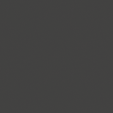
Compakt (9)
TT Compotes (10)
CoolKids (4)
Cooper (8)
CooperDAT-Hilite (1)
Corrida (1)