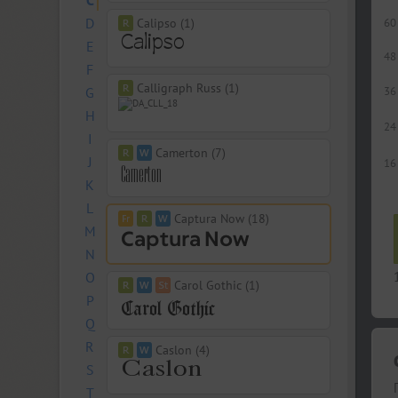
C
D
Calipso (1)
60
E
48
F
Calligraph Russ (1)
G
36
H
24
I
Camerton (7)
J
16
K
L
Captura Now (18)
M
N
O
Carol Gothic (1)
P
Q
R
Caslon (4)
S
T