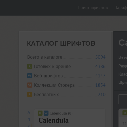
Поиск шрифтов
Тари
C
КАТАЛОГ ШРИФТОВ
Всего в каталоге
5094
Из с
Готовых к аренде
4386
Разр
Кла
Веб-шрифтов
4147
Шриф
Коллекция Стокера
1854
Бесплатных
210
A
Calendula (8)
B
72