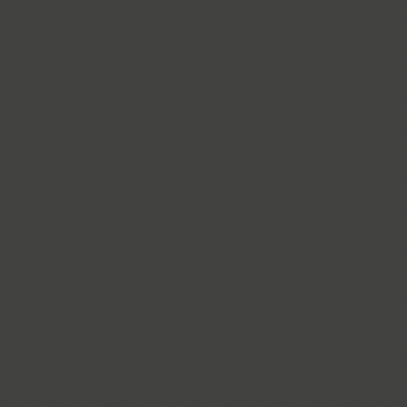
Cyntho Next Slab (16)