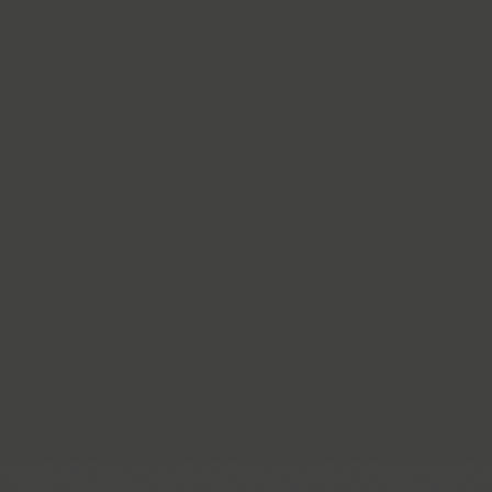
Cosima (8)
Cotlin (4)
TT Cottons (14)
Countdown (1)
Courier (6)
Courier (APC) (4)