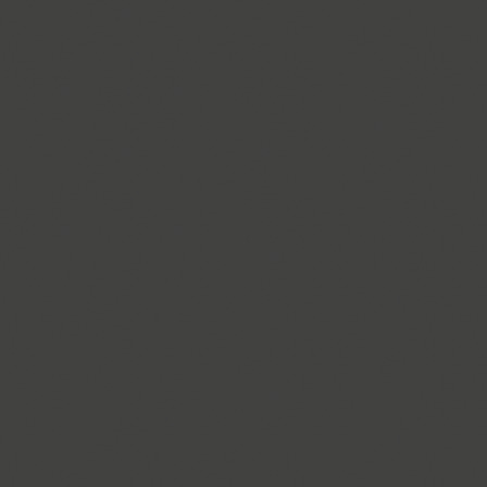
Croogla 4F (5)
Crossfit (9)
Crystal (1)
Cubynets 4F (1)
CyberCyr (6)
Cyntho Next (16)