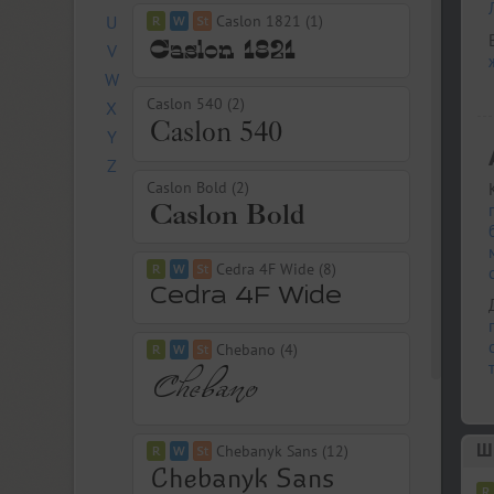
U
Caslon 1821 (1)
V
W
Caslon 540 (2)
X
Y
Z
Caslon Bold (2)
Cedra 4F Wide (8)
Chebano (4)
Ш
Chebanyk Sans (12)