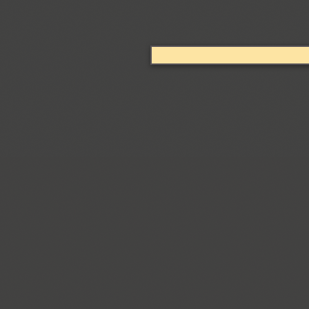
Coventry (1)
Cranked Pipe 2D (2)
Crash (1)
Crassula (6)
Cricket (4)
TT Crimsons (10)