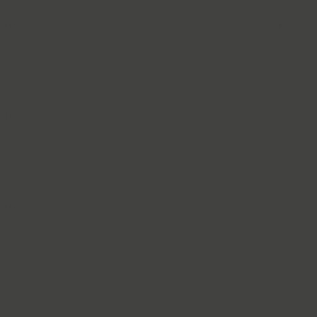
Blick (1)
Blits (2)
Bloc (3)
Blonde Fraktur (1)
TT Bluescreens (32)
Bodoni (7)