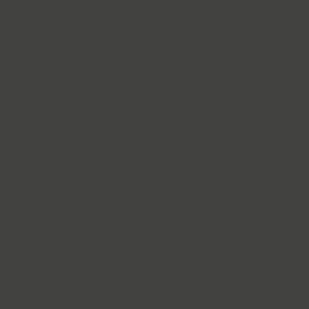
Brusque (2)
Brutal Type (8)
Bublik (3)
Buongiorno Rastellino (2)
Buratino (1)