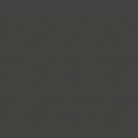
Bouquet (1)
Bowman (1)
BRC (1)
Brent 4F (2)
SP Brush (1)
Bruskovaya (2)