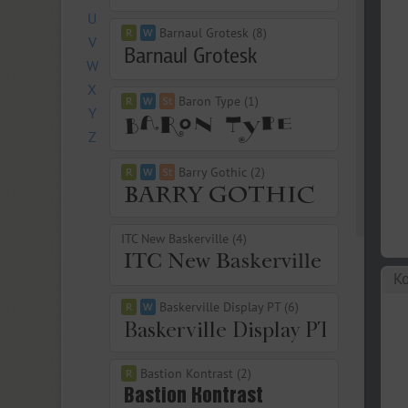
U
Barnaul Grotesk (8)
V
W
X
Baron Type (1)
Y
Z
Barry Gothic (2)
ITC New Baskerville (4)
Ко
Baskerville Display PT (6)
Bastion Kontrast (2)