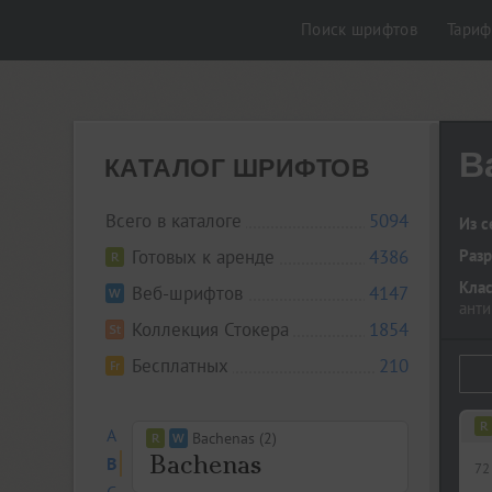
Поиск шрифтов
Тари
B
КАТАЛОГ ШРИФТОВ
Всего в каталоге
5094
Из с
Готовых к аренде
4386
Разр
Кла
Веб-шрифтов
4147
анти
Коллекция Стокера
1854
Бесплатных
210
A
Bachenas (2)
B
72