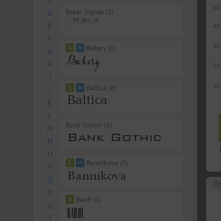
C
60
Baker Signet (1)
D
E
48
F
36
Bakery (1)
G
H
24
I
16
Baltica (8)
J
K
L
Bank Gothic (2)
M
N
O
Bannikova (3)
P
Q
Л
R
Bardi (1)
S
T