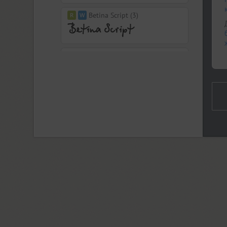
Betina Script (3)
BigCity Grotesque Pro (18)
Birch (1)
Black Grotesk (2)
Bladi One Slab 4F (12)
Blagovest 1 (3)