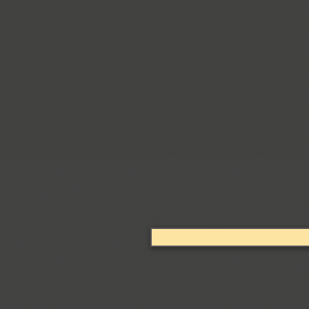
Bogdan (4)
Boldesqo Serif 4F (6)
Bombarda (1)
Bond 4F (6)
TT Books Script (1)
Borjomi Decor (3)