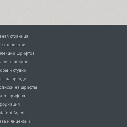
авная страница
иск шрифтов
ллекции шрифтов
талог шрифтов
торы и студии
ны на аренду
дписки на шрифты
ог о шрифтах
формация
tafont Agent
ава и лицензии