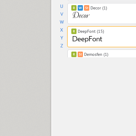
U
Decor (1)
V
W
X
DeepFont (15)
Y
Z
Demosfen (1)
Densa (8)
Depot Trapharet 2D (1)
Dessert Script (1)