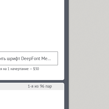
Купить шрифт DeepFont Med Regular
я на 1 начертание —
$30
1
-я из
96
пар