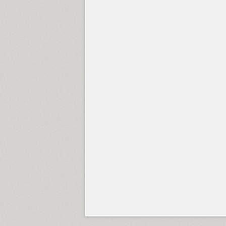
DIN Condensed (4)
DIN PT (6)
Displace 2 (5)
Displace Serif (7)
DJ Parade (12)
Dom Casual (4)