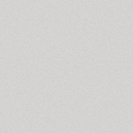
ITC Anna (3)
Antey (1)
Aphrosine (3)
Apical (5)
Apoka Pro (6)
Appetite Pro (10)