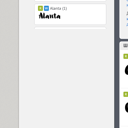
Alanta (1)
Aldine 401 (4)
Шр
Aleksa (18)
Alethia Next (21)
Algor (1)
Alliance (7)