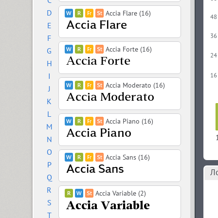
C
D
Accia Flare (16)
48
E
36
F
Accia Forte (16)
G
24
H
I
16
Accia Moderato (16)
J
K
L
Accia Piano (16)
M
N
O
Accia Sans (16)
P
Л
Q
R
Accia Variable (2)
S
T