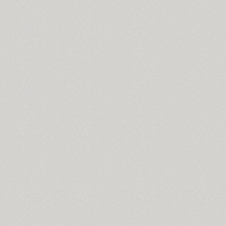
Ariergard (3)
Ariergard Rondo (5)
Arsenal (4)
Arsis (1)
Arthur (1)
Ascetic 2D (2)