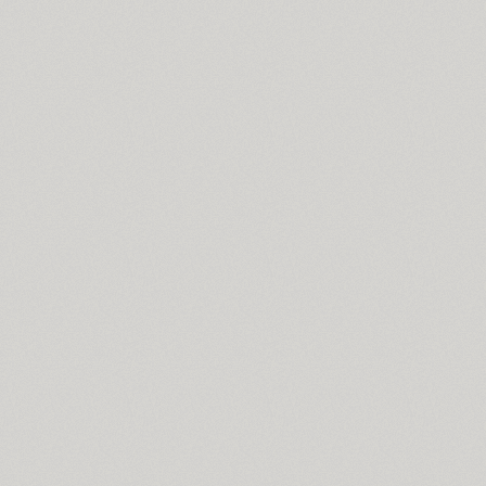
PT Astra Sans (4)
PT Astra Serif (4)
Astron (1)
Athelas PE (4)
AuktyonZ (3)
ITC Avant Garde Gothic (4)