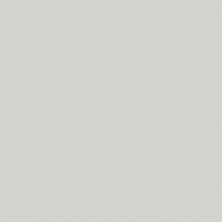
Arabskij (1)
GHEA Aram (20)
Arbat (1)
Ardent (3)
Areqo 4F (1)