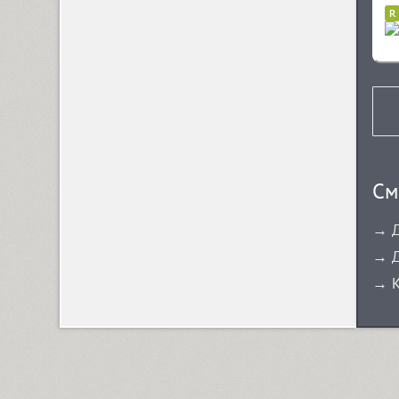
Almaz (9)
Alquitran Pro (37)
Amore (1)
См
Anastasia Script (1)
→ Д
→ Д
→ К
Angelica (2)
Anglecia Pro (36)