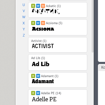
U
Ackatic (1)
V
W
X
Acsioma (5)
Y
Z
Activist (1)
Ad Lib (1)
Ко
Adamant (1)
Adelle PE (14)