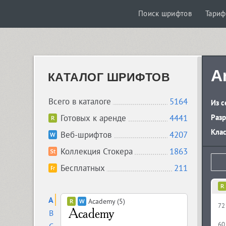
Поиск шрифтов
Тари
A
КАТАЛОГ ШРИФТОВ
Всего в каталоге
5164
Из с
Готовых к аренде
4441
Разр
Кла
Веб-шрифтов
4207
Коллекция Стокера
1863
Бесплатных
211
A
Academy (5)
72
B
60