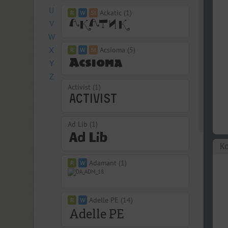
U
Ackatic (1)
V
W
X
Acsioma (5)
Y
Z
Activist (1)
Ad Lib (1)
Ко
Adamant (1)
Adelle PE (14)