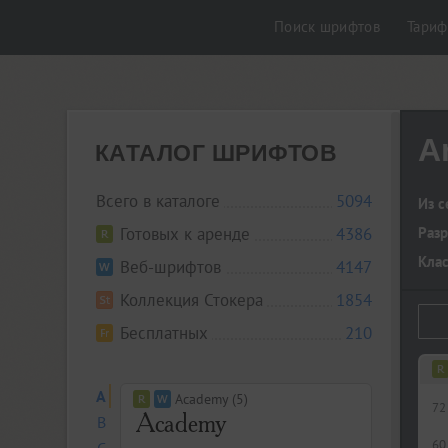
Поиск шрифтов
Тари
A
КАТАЛОГ ШРИФТОВ
Всего в каталоге
5094
Из с
Готовых к аренде
4386
Разр
Кла
Веб-шрифтов
4147
Коллекция Стокера
1854
Бесплатных
210
A
Academy (5)
72
B
60