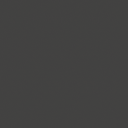
Almaz (9)
Alquitran Pro (37)
Amore (1)
Anastasia Script (1)
Angelica (2)
Anglecia Pro (36)