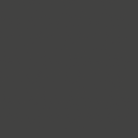
ITC Anna (3)
Antey (1)
Aphrosine (3)
Apical (5)
Apoka Pro (6)
Appetite Pro (10)