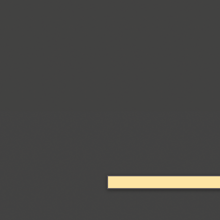
Arabskij (1)
GHEA Aram (20)
Arbat (1)
Ardent (3)
Areqo 4F (1)
Ariergard (3)