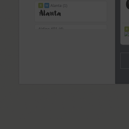
Alanta (1)
Aldine 401 (4)
Aleksa (18)
Alethia Next (21)
Algor (1)
Alliance (7)