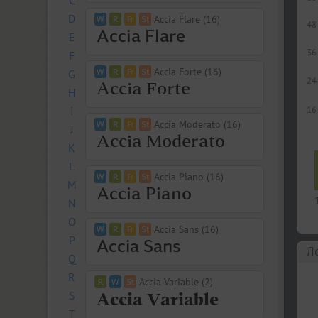
C
D
Accia Flare (16)
48
E
36
F
Accia Forte (16)
G
24
H
I
16
Accia Moderato (16)
J
K
L
Accia Piano (16)
M
N
O
Accia Sans (16)
P
Л
Q
R
Accia Variable (2)
S
T