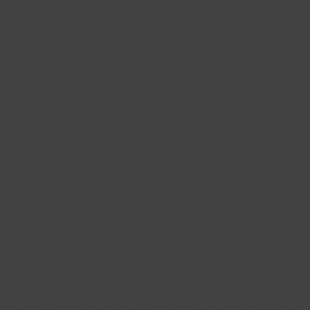
PT Astra Serif (4)
Astron (1)
Athelas PE (4)
AuktyonZ (3)
ITC Avant Garde Gothic (4)
GHEA Ayb (1)