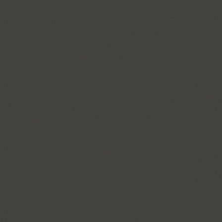
Ariergard Rondo (5)
Arsenal (4)
Arsis (1)
Arthur (1)
Ascetic 2D (2)
PT Astra Sans (4)