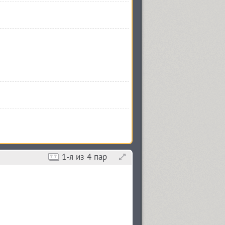
1
-я из
4
пар