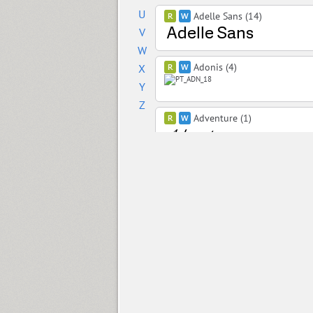
U
Adelle Sans (14)
V
W
Adonis (4)
X
Y
Z
Adventure (1)
AdverGothic (3)
Aelita (6)
Agafia (1)