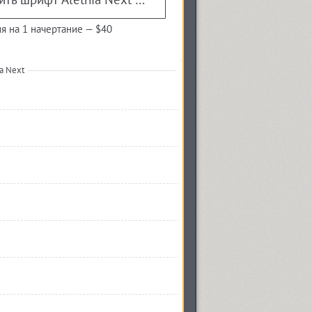
я на 1 начертание —
$40
a Next