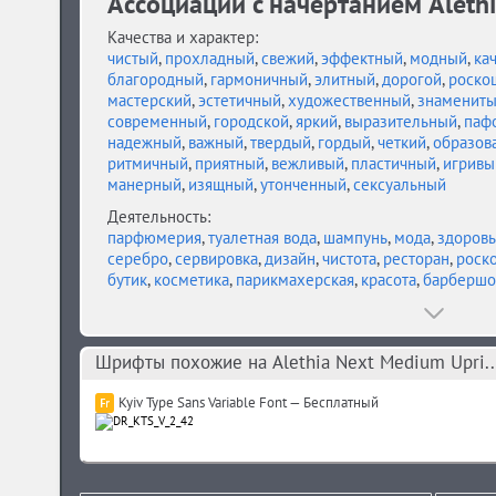
Ассоциации c начертанием Alethi
Качества и характер:
чистый
,
прохладный
,
свежий
,
эффектный
,
модный
,
ка
благородный
,
гармоничный
,
элитный
,
дорогой
,
роско
мастерский
,
эстетичный
,
художественный
,
знаменит
современный
,
городской
,
яркий
,
выразительный
,
паф
надежный
,
важный
,
твердый
,
гордый
,
четкий
,
образов
ритмичный
,
приятный
,
вежливый
,
пластичный
,
игривы
манерный
,
изящный
,
утонченный
,
сексуальный
Деятельность:
парфюмерия
,
туалетная вода
,
шампунь
,
мода
,
здоровь
серебро
,
сервировка
,
дизайн
,
чистота
,
ресторан
,
роск
бутик
,
косметика
,
парикмахерская
,
красота
,
барбершо
Шрифты похожие на Alethia Next Medium Upri..
Kyiv Type Sans Variable Font — Бесплатный