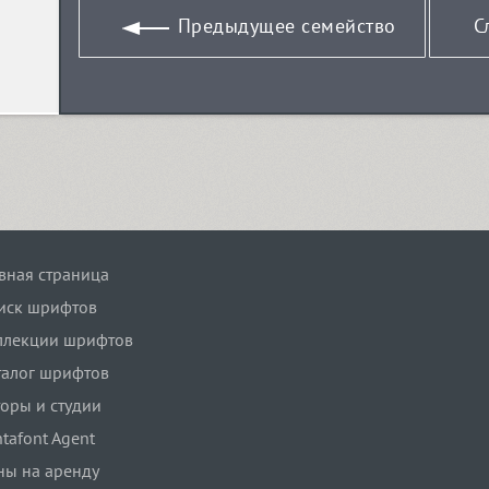
Предыдущее семейство
С
авная страница
иск шрифтов
ллекции шрифтов
талог шрифтов
торы и студии
tafont Agent
ны на аренду