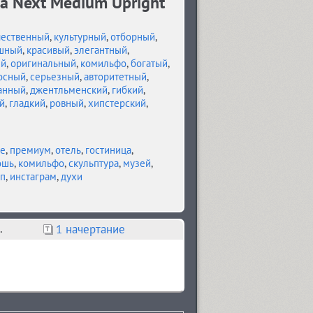
a Next Medium Upright
чественный
,
культурный
,
отборный
,
шный
,
красивый
,
элегантный
,
ый
,
оригинальный
,
комильфо
,
богатый
,
осный
,
серьезный
,
авторитетный
,
анный
,
джентльменский
,
гибкий
,
й
,
гладкий
,
ровный
,
хипстерский
,
е
,
премиум
,
отель
,
гостиница
,
ошь
,
комильфо
,
скульптура
,
музей
,
п
,
инстаграм
,
духи
.
1 начертание