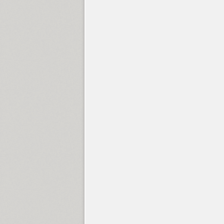
DR Agu Sans (14)
DR Agu Script (9)
Airy (1)
Akoyster (1)
Aksent (1)
Alanta (1)