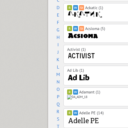
C
D
Ackatic (1)
E
F
Acsioma (5)
G
H
I
Activist (1)
J
K
L
Ad Lib (1)
M
N
O
Adamant (1)
P
Q
R
Adelle PE (14)
S
T