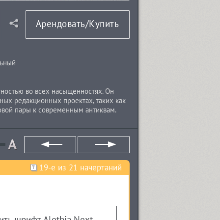
Арендовать/Купить
льный
стностью во всех насыщенностях. Он
ных редакционных проектах, таких как
овой пары к современным антиквам.
курсивы. Каждое начертание
це, включая болгарские грефемы.
 капитель и многочисленные
ук в 2019 году.
19-е из 21 начертаний
Купить шрифт Alethia Next Medium Upright