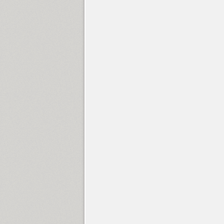
Alquitran Pro (37)
Amore (1)
Anastasia Script (1)
Angelica (2)
Anglecia Pro (36)
ITC Anna (3)