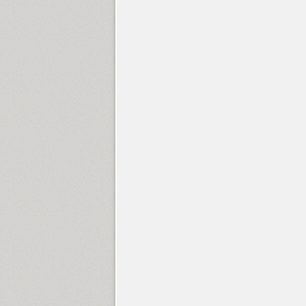
Aldine 401 (4)
Aleksa (18)
Alethia Next (21)
Algor (1)
Alliance (7)
Almaz (9)