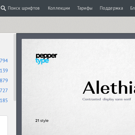
Поиск шрифтов
Коллекции
Тарифы
Поддержка
Бл
794
139
879
727
185