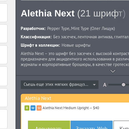
Alethia Next
(21 шрифт)
Разработчик:
Pepper Type
,
Mint Type
(
Олег Лищук
)
Классификация:
Без засечек
,
ленточная антиква
,
глипта
Шрифт в коллекции:
Новые шрифты
Alethia Next – это шрифт без засечек с высокой контра
предназначен для акцидентного использования в различ
журналы и корпоративные брошюры, в качестве гротеск
Семейство имеет 7 весов жирности + курсивы + прямые 
поддерживает множество языков на кириллице и латини
Гарнитура содержит OpenType фичи, такие как лигатуры,
Съешь еще этих мягких французских...
альтернативные глифы. Alethia Next разработал Олег Лищ
Alethia Next
Alethia Next Medium Upright — $40
Арендовать
Заказать Web