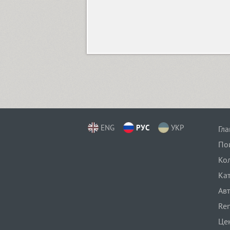
GHEA Aram (20)
Arbat (1)
Ardent (3)
ENG
РУС
УКР
Areqo 4F (1)
Гл
По
Ко
Ariergard (3)
Ка
Ав
Ariergard Rondo (5)
Ren
Це