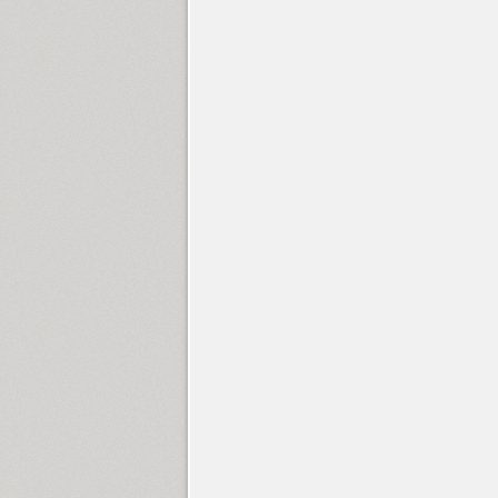
Antey (1)
Aphrosine (3)
Apical (5)
Apoka Pro (6)
Appetite Pro (10)
Arabskij (1)