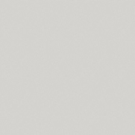
GHEA Aram (20)
Arbat (1)
Ardent (3)
Areqo 4F (1)
Ariergard (3)
Ariergard Rondo (5)