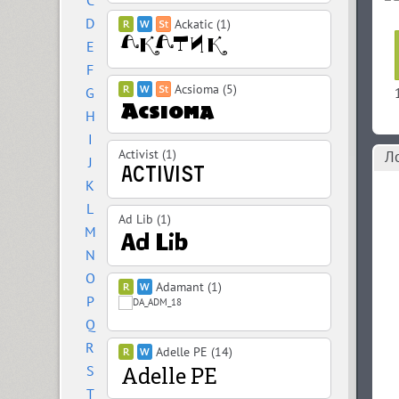
C
D
Ackatic (1)
E
F
Acsioma (5)
G
H
I
Activist (1)
Л
J
K
L
Ad Lib (1)
M
N
O
Adamant (1)
P
Q
R
Adelle PE (14)
S
T