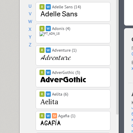
U
Adelle Sans (14)
V
W
Adonis (4)
X
Y
Z
Adventure (1)
AdverGothic (3)
Aelita (6)
Agafia (1)