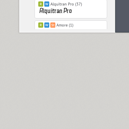
Alquitran Pro (37)
Amore (1)
Anastasia Script (1)
Angelica (2)
Anglecia Pro (36)
ITC Anna (3)