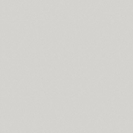
Arsenal (4)
Arsis (1)
Arthur (1)
Ascetic 2D (2)
PT Astra Sans (4)
PT Astra Serif (4)