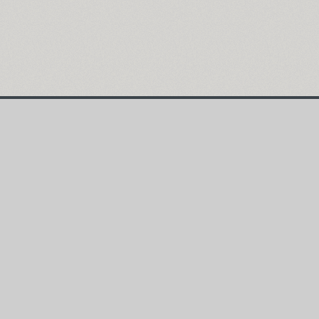
Главная страница
ENG
РУС
УКР
Поиск шрифтов
Коллекции шриф
Каталог шрифтов
Авторы и студии
Rentafont Agent
Цены на аренду
Подписки на шр
Блог о шрифтах
Информация