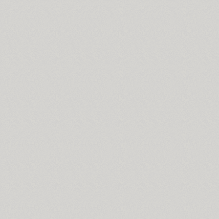
Astron (1)
Athelas PE (4)
AuktyonZ (3)
ITC Avant Garde Gothic (4)
GHEA Ayb (1)