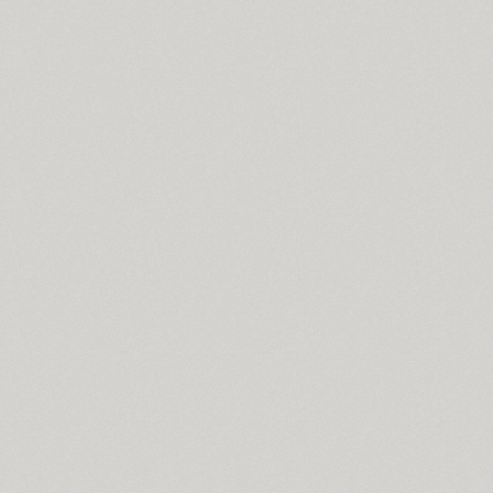
Antey (1)
Aphrosine (3)
Apical (5)
Apoka Pro (6)
Appetite Pro (10)
Arabskij (1)