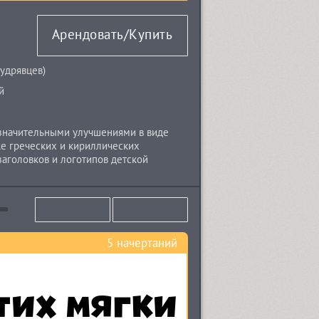
Арендовать/Купить
удрявцев
)
й
о значительными улучшениями в виде
же греческих и кириллических
заголовков и логотипов детской
ан с большой любовью! Шрифт разработал
5 начертаний