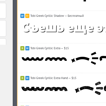
Tobi Greek Cyrillic Shadow — Бесплатный
Tobi Greek Cyrillic Extra — $15
Tobi Greek Cyrillic Extra Hand — $15