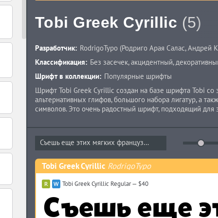
Tobi Greek Cyrillic
(5)
Разработчик:
RodrigoTypo
(
Родриго Арая Салас
,
Андрей К
Классификация:
Без засечек
,
акцидентный
,
декоративны
Шрифт в коллекции:
Популярные шрифты
Шрифт Tobi Greek Cyrillic создан на базе шрифта Tobi с
альтернативных глифов, большого набора лигатур, а так
символов. Это очень радостный шрифт, подходящий для 
продукции, книжек и комиксов. Tobi Greek Cyrillic созд
Родриго Арая Салас и Андрей Кудрявцев в 2018 году.
Съешь еще этих мягких французских...
Tobi Greek Cyrillic
RodrigoTypo
Tobi Greek Cyrillic Regular — $40