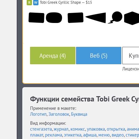
Tobi Greek Cyrillic Shape — $15
Аренда (4)
Веб (5)
Лицензи
Функции семейства Tobi Greek Cyri
Применение в макете:
Логотип
,
Заголовок
,
Буквица
Вид информации:
стенгазета
,
журнал
,
комикс
,
упаковка
,
открытка
,
анима
плакат
,
реклама
,
этикетка
,
афиша
,
меню
,
видео
,
стике