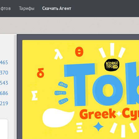
ифтов
Тарифы
Скачать Агент
465
370
543
686
219