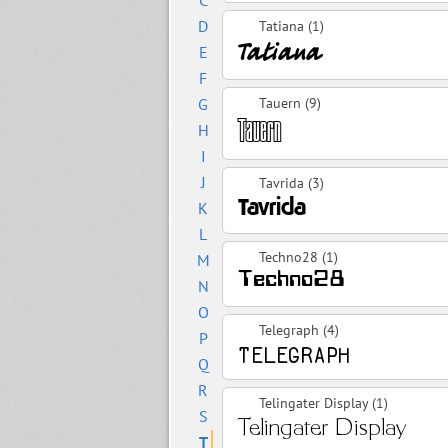
C
D
Tatiana (1)
E
F
G
Tauern (9)
H
I
J
Tavrida (3)
K
L
Techno28 (1)
M
N
O
Telegraph (4)
P
Q
R
Telingater Display (1)
S
T