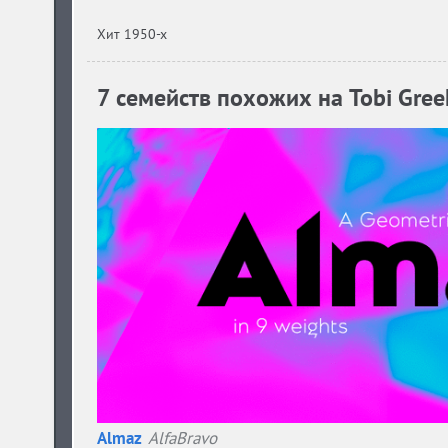
Хит 1950-х
7 семейств похожих на Tobi Greek 
Almaz
AlfaBravo