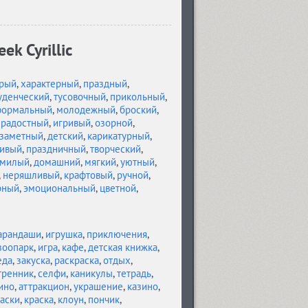
k Cyrillic
рый
,
характерный
,
праздный
,
уденческий
,
тусовочный
,
прикольный
,
формальный
,
молодежный
,
броский
,
,
радостный
,
игривый
,
озорной
,
заметный
,
детский
,
карикатурный
,
ливый
,
праздничный
,
творческий
,
милый
,
домашний
,
мягкий
,
уютный
,
,
неряшливый
,
крафтовый
,
ручной
,
рный
,
эмоциональный
,
цветной
,
арандаши
,
игрушка
,
приключения
,
зоопарк
,
игра
,
кафе
,
детская книжка
,
еда
,
закуска
,
раскраска
,
отдых
,
тренник
,
селфи
,
каникулы
,
тетрадь
,
ино
,
аттракцион
,
украшение
,
казино
,
аски
,
краска
,
клоун
,
пончик
,