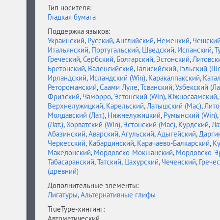
Тип носителя:
Гладкая бумага
Поддержка языков:
Украинский
,
Русский
,
Английский
,
Немецкий
,
Чешски
Итальянский
,
Португальский
,
Шведский
,
Испанский
,
Т
Греческий
,
Сербский
,
Болгарский
,
Эстонский
,
Литовск
Бретонский
,
Валенсийский
,
Галисийский
,
Гэльский (Ш
Ирландский
,
Исландский (Win)
,
Каракалпакский
,
Ката
Ретороманский
,
Саами Луле
,
Тсванский
,
Узбекский (Лат
Фризский
,
Чаморро
,
Эстонский (Win)
,
Южносаамский
,
Верхнелужицкий
,
Карельский
,
Латышский (Mac)
,
Лито
Молдавский (Лат.)
,
Нижнелужицкий
,
Румынский (Win)
,
(Лат.)
,
Хорватский (Win)
,
Эстонский (Mac)
,
Курдский
,
Ла
Абазинский
,
Аварский
,
Агульский
,
Адыгейский
,
Дарги
Черкесский
,
Кабардинский
,
Карачаево-Балкарский
,
К
Македонский
,
Мордовско-Мокшанский
,
Мордовско-Э
Табасаранский
,
Татский
,
Цахурский
,
Чеченский
,
Грече
(древний)
Дополнительные элементы:
Лигатуры
,
Альтернативные глифы
TrueType-хинтинг:
Автоматический