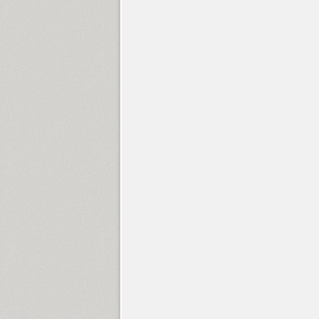
Titul (16)
Tobi Greek Cyrillic (5)
Tomarik Brush (1)
Tomarik Display (4)
Tomarik Extrovert (1)
Tomarik Introvert (1)