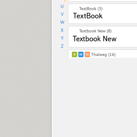
U
TextBook (3)
V
W
X
Textbook New (8)
Y
Z
Thalweg (16)
Thalweg Poetica (33)
Titla (20)
Titla Brus (20)