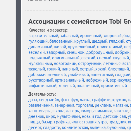
Ассоциации c семейством Tobi Gree
Качества и характер:
выразительный
,
забавный
,
ироничный
,
здоровый
,
бод
гуляющий
,
балованный
,
круглый
,
щедрый
,
гладкий
,
ст
динамичный
,
живой
,
дружелюбный
,
приветливый
,
не
веселый
,
задорный
,
смешной
,
добродушный
,
добрый
подвижный
,
оригинальный
,
свежий
,
спелый
,
вкусный
,
мультяшный
,
новогодний
,
остроумный
,
летний
,
счаст
тяжелый
,
тонкий
,
наивный
,
острый
,
яркий
,
блестящий
,
доброжелательный
,
улыбчивый
,
аппетитный
,
сладкий
рукотворный
,
артизанальный
,
небрежный
,
вернакуля
инфантильный
,
зеленый
,
пластичный
,
примитивный
Деятельность:
дача
,
хенд мейд
,
фаст фуд
,
лавка
,
граффити
,
кружок
,
к
развлечения
,
вечеринка
,
торговля
,
реклама
,
магазин
,
канцтовары
,
школа
,
лагерь
,
юмор
,
анимация
,
завтрак
,
дневник
,
цирк
,
мультфильм
,
новый год
,
детский сад
,
у
пицца
,
базар
,
графика
,
иллюстрация
,
утро
,
праздник
,
к
десерт
,
сладости
,
кондитерская
,
выпечка
,
булочная
,
кр