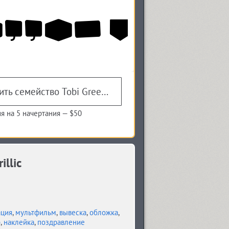
Купить семейство Tobi Greek Cyrillic
я на 5 начертания —
$50
llic
ция
,
мультфильм
,
вывеска
,
обложка
,
р
,
наклейка
,
поздравление