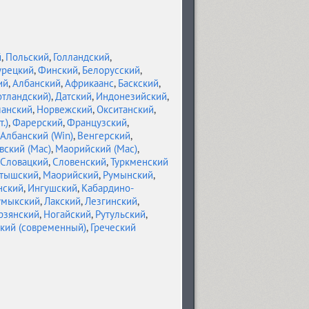
й
,
Польский
,
Голландский
,
урецкий
,
Финский
,
Белорусский
,
ий
,
Албанский
,
Африкаанс
,
Баскский
,
отландский)
,
Датский
,
Индонезийский
,
ланский
,
Норвежский
,
Окситанский
,
.)
,
Фарерский
,
Французский
,
Албанский (Win)
,
Венгерский
,
вский (Mac)
,
Маорийский (Mac)
,
Словацкий
,
Словенский
,
Туркменский
тышский
,
Маорийский
,
Румынский
,
нский
,
Ингушский
,
Кабардино-
умыкский
,
Лакский
,
Лезгинский
,
рзянский
,
Ногайский
,
Рутульский
,
ский (современный)
,
Греческий