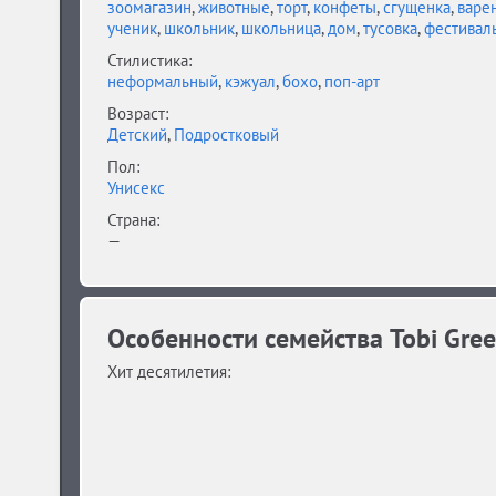
зоомагазин
,
животные
,
торт
,
конфеты
,
сгущенка
,
варе
ученик
,
школьник
,
школьница
,
дом
,
тусовка
,
фестивал
Стилистика:
неформальный
,
кэжуал
,
бохо
,
поп-арт
Возраст:
Детский
,
Подростковый
Пол:
Унисекс
Страна:
—
Особенности семейства Tobi Greek 
Хит десятилетия: