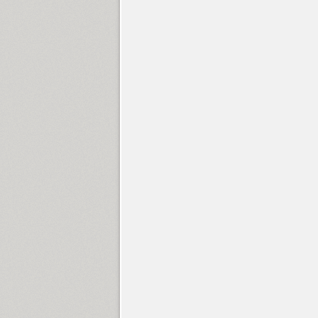
Tomarik Poster (1)
Tomarik Serif (1)
Tornado (14)
Trafaret (1)
Traktir (1)
Triline (3)