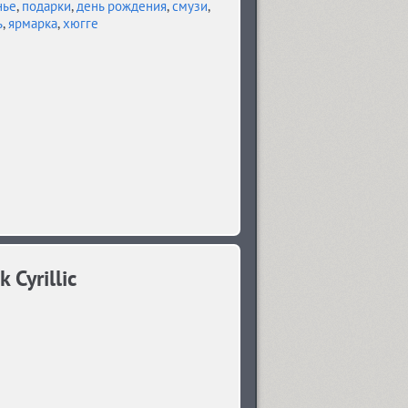
нье
,
подарки
,
день рождения
,
смузи
,
ь
,
ярмарка
,
хюгге
Cyrillic