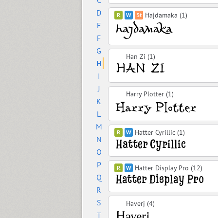
C
D
Hajdamaka (1)
E
F
G
Han Zi (1)
H
I
J
Harry Plotter (1)
K
L
M
Hatter Cyrillic (1)
N
O
P
Hatter Display Pro (12)
Q
R
S
Haverj (4)
T