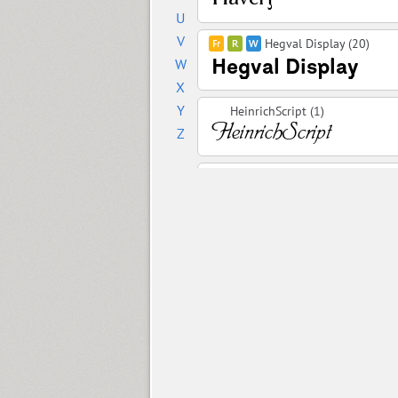
U
V
Hegval Display (20)
W
X
Y
HeinrichScript (1)
Z
Helios (33)
Hello January (2)
Henman (4)
Hermes (2)