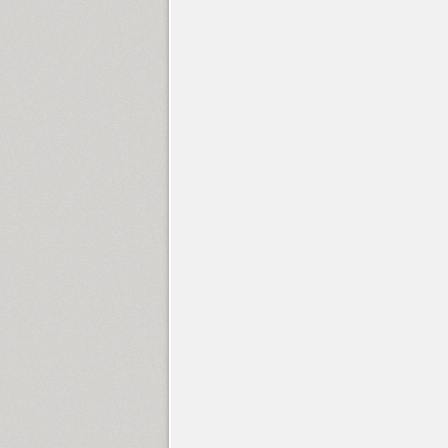
Herold (2)
Hill (1)
Hitman (1)
Holgada (12)
Homenko (4)