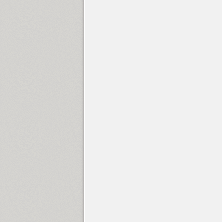
Hopferian (3)
Hortensia (1)
Hub (1)
Humanist 521 (5)
Humanist 531 (4)