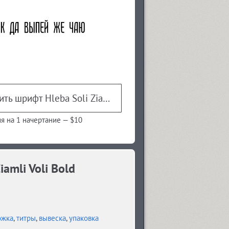
Купить шрифт Hleba Soli Ziamli Voli Bold
я на 1 начертание —
$10
amli Voli Bold
ожка
,
титры
,
вывеска
,
упаковка