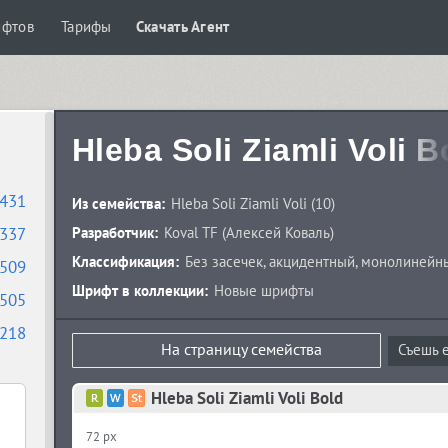
ифтов
Тарифы
Скачать Агент
Hleba Soli Ziamli Voli B
431
Из семейства:
Hleba Soli Ziamli Voli
(10)
337
Разработчик:
Koval TF
(
Алексей Коваль
)
Классификация:
Без засечек
,
акцидентный
,
монолинейн
509
Шрифт в коллекции:
Новые шрифты
505
218
На страницу семейства
Съешь е
Hleba Soli Ziamli Voli Bold
72 px