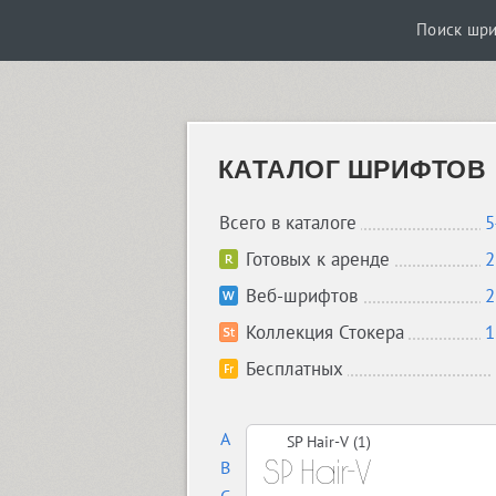
Поиск шр
КАТАЛОГ ШРИФТОВ
Всего в каталоге
5
Готовых к аренде
2
Веб-шрифтов
2
Коллекция Стокера
1
Бесплатных
A
SP Hair-V (1)
B