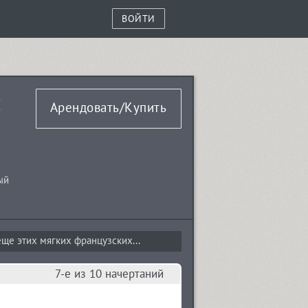
ВОЙТИ
old
Арендовать/Купить
ый
ще этих мягких французских...
7-е из 10 начертаний