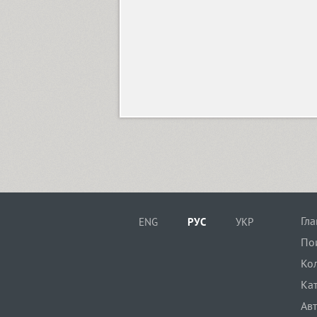
Humus (10)
Hybrid (8)
Hyper (2)
Hypocrite (1)
Гл
ENG
РУС
УКР
По
Ко
Ка
Ав