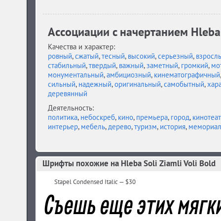
Ассоциации c начертанием Hleba S
Качества и характер:
ровный
,
сжатый
,
тесный
,
высокий
,
серьезный
,
взросл
стабильный
,
твердый
,
важный
,
заметный
,
громкий
,
мо
монументальный
,
амбициозный
,
кинематографичный
сильный
,
надежный
,
оригинальный
,
самобытный
,
хар
деревянный
Деятельность:
политика
,
небоскреб
,
кино
,
премьера
,
город
,
кинотеа
интерьер
,
мебель
,
дерево
,
туризм
,
история
,
мемориа
Hleba Soli Ziamli Voli (10)
Шрифты похожие на Hleba Soli Ziamli Voli Bold
Stapel Condensed Italic — $30