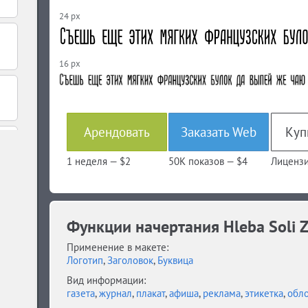
24 px
16 px
Арендовать
Заказать Web
1 неделя —
$2
50K показов —
$4
Лицензи
Функции начертания Hleba Soli Zi
Применение в макете:
Логотип
,
Заголовок
,
Буквица
Вид информации:
газета
,
журнал
,
плакат
,
афиша
,
реклама
,
этикетка
,
обл