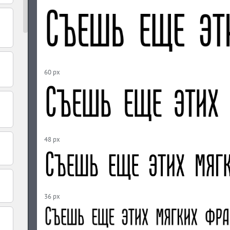
60 px
48 px
36 px