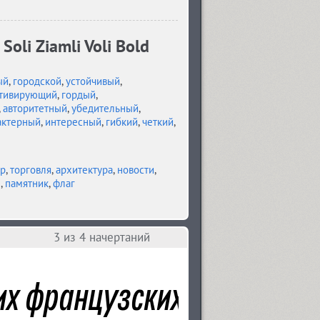
oli Ziamli Voli Bold
ый
,
городской
,
устойчивый
,
тивирующий
,
гордый
,
,
авторитетный
,
убедительный
,
актерный
,
интересный
,
гибкий
,
четкий
,
тр
,
торговля
,
архитектура
,
новости
,
л
,
памятник
,
флаг
3
из 4 начертаний