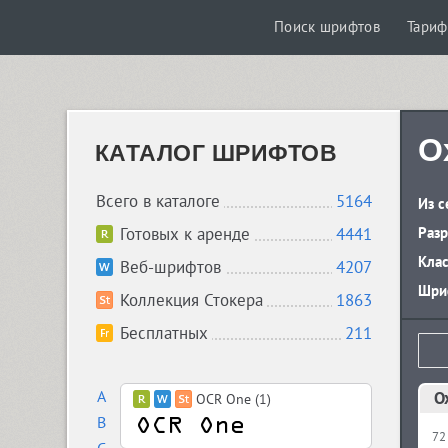
Поиск шрифтов
Тари
O
КАТАЛОГ ШРИФТОВ
Всего в каталоге
5164
Из с
Готовых к аренде
4441
Разр
Кла
Веб-шрифтов
4207
Шриф
Коллекция Стокера
1863
Бесплатных
211
A
O
OCR One (1)
B
72