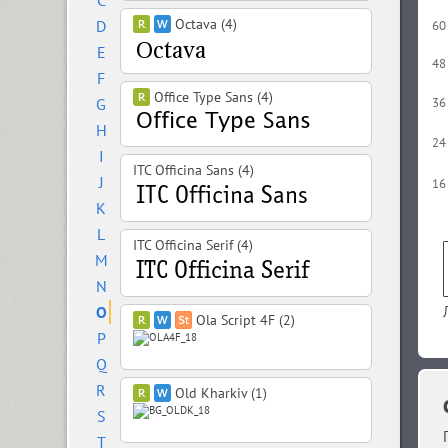
C
Octava (4)
D
60
E
48
F
Office Type Sans (4)
G
36
H
24
I
ITC Officina Sans (4)
J
16
K
L
ITC Officina Serif (4)
M
N
O
Ola Script 4F (2)
P
Q
R
Old Kharkiv (1)
S
T