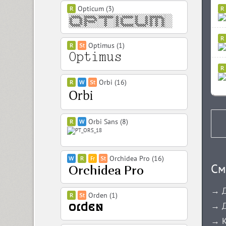
Opticum (3)
Optimus (1)
Orbi (16)
Orbi Sans (8)
Orchidea Pro (16)
См
→ Д
Orden (1)
→ Д
→ К