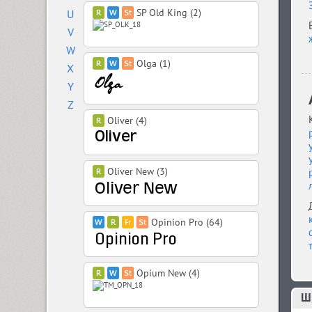
SP Old King (2)
U
V
W
Olga (1)
X
Y
Z
Oliver (4)
Oliver New (3)
Opinion Pro (64)
Opium New (4)
Ш