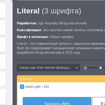
Literal
(3 шрифта)
Разработчик:
Igor Kosinsky
(
Игорь Косинский
)
Классификация:
Без засечек
,
новый гротеск
,
текстовый
,
Шрифт в коллекции:
Новые шрифты
Literal – это современный гротеск с закрытыми формами. 
Bold. Он поддерживает расширенную латиницу и кирилли
разработал Игорь Косинский в 2019 году.
Съешь еще этих мягких французских...
Literal
Literal Light — $20
Заказать Web
Ку