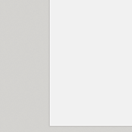
Lisboa (8)
Literal (3)
Literaturnaya (4)
Lo Fi Copy (1)
Lobster (1)
Lockon (1)