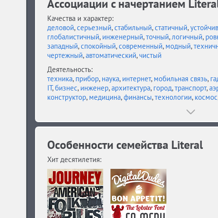
Ассоциации c начертанием Literal
Качества и характер:
деловой
,
серьезный
,
стабильный
,
статичный
,
устойчи
глобалистичный
,
инженерный
,
точный
,
логичный
,
ров
западный
,
спокойный
,
современный
,
модный
,
технич
чертежный
,
автоматический
,
чистый
Деятельность:
техника
,
прибор
,
наука
,
интернет
,
мобильная связь
,
га
IT
,
бизнес
,
инженер
,
архитектура
,
город
,
транспорт
,
аэ
конструктор
,
медицина
,
финансы
,
технологии
,
космос
Особенности семейства Literal
Хит десятилетия: