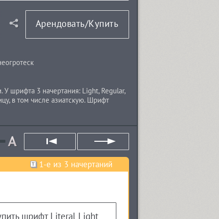
Арендовать/Купить
неогротеск
У шрифта 3 начертания: Light, Regular,
цу, в том числе азиатскую. Шрифт
1-е из 3 начертаний
пить шрифт Literal Light