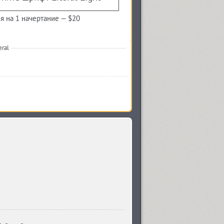
я на 1 начертание —
$20
ral