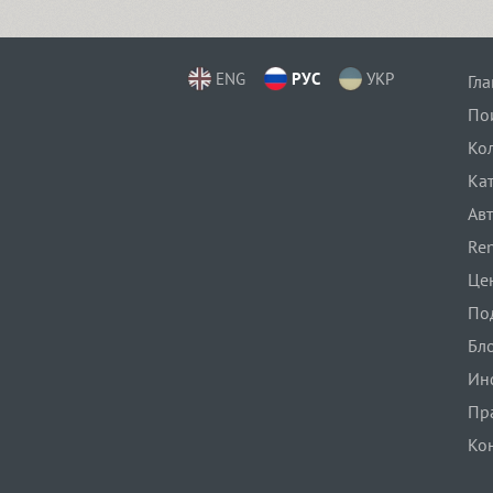
Loew Next (16)
ENG
РУС
УКР
Гл
Loew Next Arabic (8)
По
Ко
Ка
Lolapeluza (4)
Ав
Ren
Luga (11)
Це
По
Бл
Lugatype (1)
Ин
Пр
Lunokhod (4)
Ко