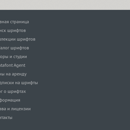
авная страница
иск шрифтов
ллекции шрифтов
талог шрифтов
торы и студии
tafont Agent
ны на аренду
дписки на шрифты
ог о шрифтах
формация
ава и лицензии
нтакты