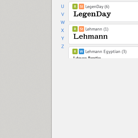
U
LegenDay (6)
V
W
Lehmann (1)
X
Y
Z
Lehmann Egyptian (3)
Leksa (12)
Leksa Sans (14)
Leshy (2)