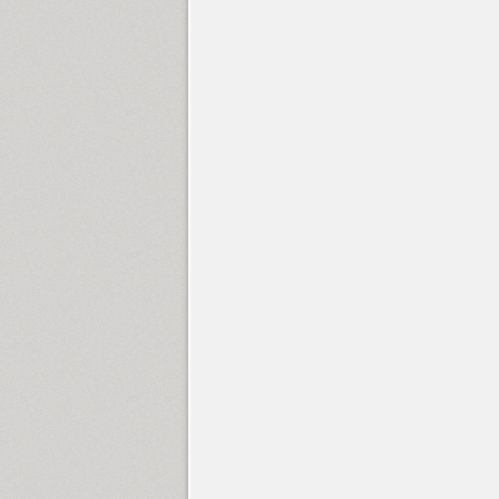
Letter Gothic (4)
Levnam (10)
Liana (1)
Liberteen (6)
Lidia (1)
DR Lineart (5)