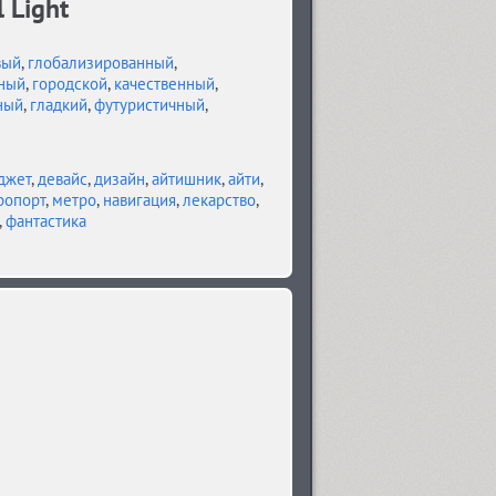
 Light
вый
,
глобализированный
,
ный
,
городской
,
качественный
,
ный
,
гладкий
,
футуристичный
,
джет
,
девайс
,
дизайн
,
айтишник
,
айти
,
ропорт
,
метро
,
навигация
,
лекарство
,
,
фантастика