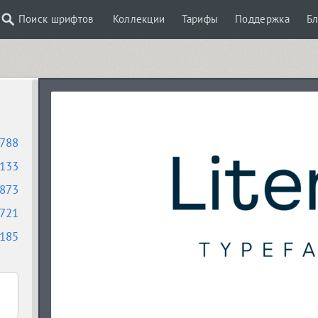
Поиск шрифтов
Коллекции
Тарифы
Поддержка
Бл
788
133
873
721
185