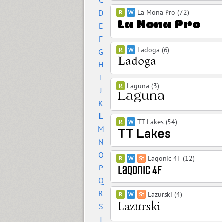
C
D
La Mona Pro (72)
E
F
Ladoga (6)
G
H
I
Laguna (3)
J
K
L
TT Lakes (54)
M
N
O
Laqonic 4F (12)
P
Q
R
Lazurski (4)
S
T