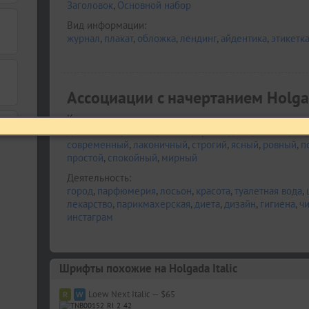
Заголовок
,
Основной набор
Вид информации:
журнал
,
плакат
,
обложка
,
лендинг
,
айдентика
,
этикетк
Ассоциации c начертанием Holgad
Качества и характер:
деликатный
,
чистый
,
легкий
,
прохладный
,
свежий
,
мо
современный
,
лаконичный
,
строгий
,
ясный
,
ровный
,
п
простой
,
спокойный
,
мирный
Деятельность:
город
,
парфюмерия
,
лосьон
,
красота
,
туалетная вода
,
лекарство
,
парикмахерская
,
диета
,
дизайн
,
гигиена
,
чи
инстаграм
Шрифты похожие на Holgada Italic
Loew Next Italic — $65