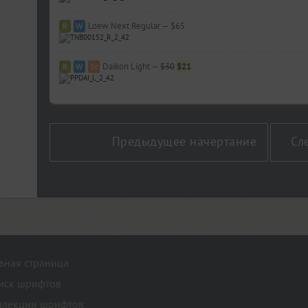
Loew Next Regular — $65
Daikon Light —
$30
$21
Hleba Soli Ziamli Voli (10)
Предыдущее начертание
Сл
авная страница
иск шрифтов
ллекции шрифтов