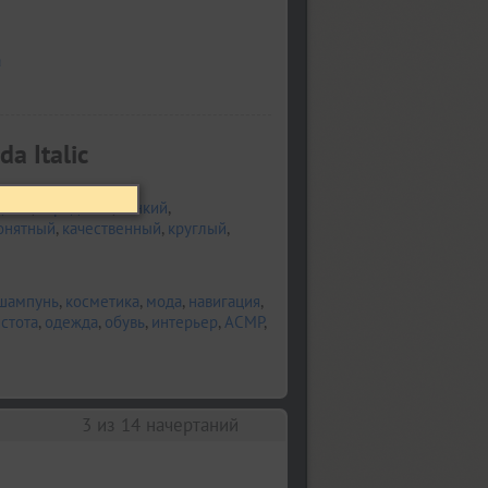
а
a Italic
дный
,
городской
,
тонкий
,
онятный
,
качественный
,
круглый
,
шампунь
,
косметика
,
мода
,
навигация
,
стота
,
одежда
,
обувь
,
интерьер
,
АСМР
,
3
из 14 начертаний