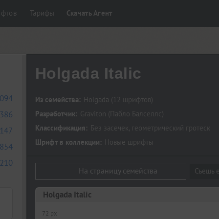
ифтов
Тарифы
Скачать Агент
Holgada Italic
094
Из семейства:
Holgada
(12 шрифтов)
386
Разработчик:
Graviton
(
Пабло Балселлс
)
Классификация:
Без засечек
,
геометрический гротеск
147
Шрифт в коллекции:
Новые шрифты
854
210
На страницу семейства
Съешь е
Holgada Italic
72 px