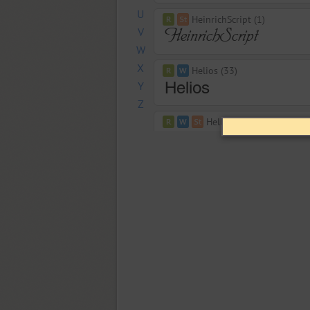
U
HeinrichScript (1)
V
W
X
Helios (33)
Y
Z
Hello January (2)
Henman (4)
Hermes (2)
Herold (2)