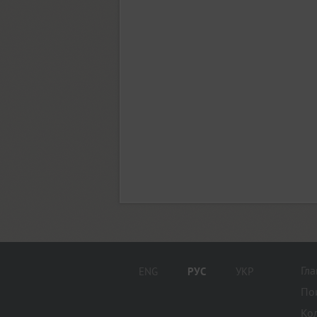
Hill (1)
Hitman (1)
Holgada (12)
Homenko (4)
Гл
ENG
РУС
УКР
По
Hopferian (3)
Ко