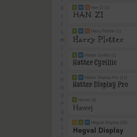
C
Han Zi (1)
D
E
F
Harry Plotter (1)
G
H
I
Hatter Cyrillic (1)
J
K
L
Hatter Display Pro (12)
M
N
O
Haverj (4)
P
Q
R
Hegval Display (20)
S
T