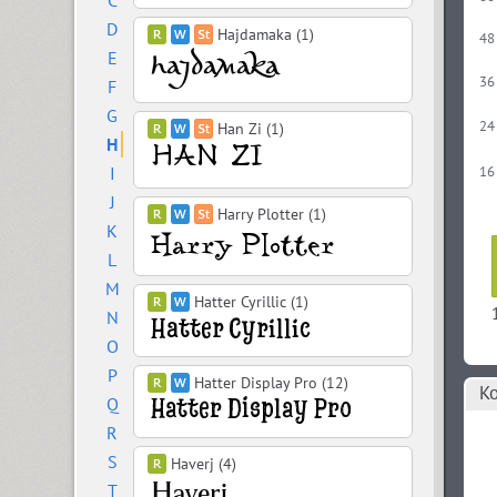
C
D
Hajdamaka (1)
48
E
36
F
G
24
Han Zi (1)
H
I
16
J
Harry Plotter (1)
K
L
M
Hatter Cyrillic (1)
N
O
P
Hatter Display Pro (12)
Ко
Q
R
S
Haverj (4)
T