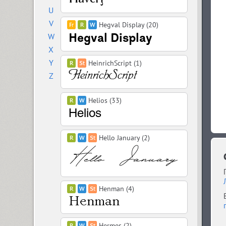
U
V
Hegval Display (20)
W
X
Y
HeinrichScript (1)
Z
Helios (33)
Hello January (2)
Henman (4)
Hermes (2)