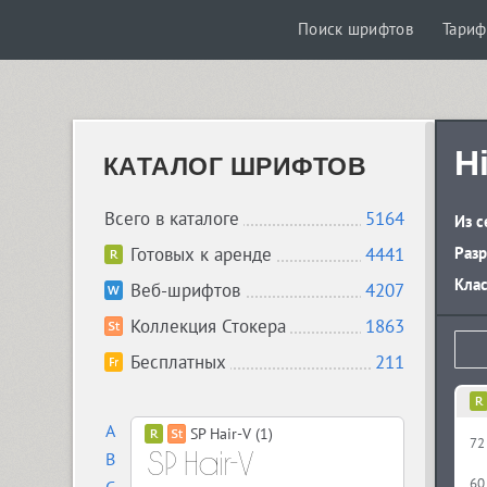
Поиск шрифтов
Тари
H
КАТАЛОГ ШРИФТОВ
Всего в каталоге
5164
Из с
Готовых к аренде
4441
Разр
Кла
Веб-шрифтов
4207
Коллекция Стокера
1863
Бесплатных
211
A
SP Hair-V (1)
72
B
60