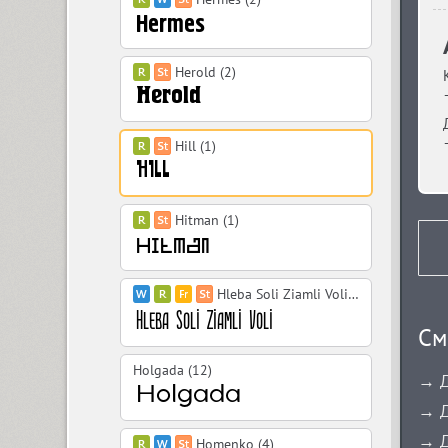
Herold (2)
Hill (1)
Hitman (1)
Hleba Soli Ziamli Voli (10)
См
Holgada (12)
→ Д
→ Д
→ Д
Homenko (4)