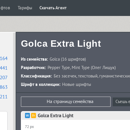
ифтов
Тарифы
Скачать Агент
Golca Extra Light
164
Из семейства:
Golca
(16 шрифтов)
441
Разработчик:
Pepper Type
,
Mint Type
(
Олег Лищук
)
Классификация:
Без засечек
,
текстовый
,
гуманистически
207
Шрифт в коллекции:
Новые шрифты
863
211
На страницу семейства
Съешь е
Golca Extra Light
72 px