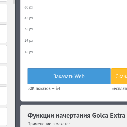
60 px
48 px
36 px
24 px
16 px
Заказать Web
Скач
50K показов —
$4
Бесплат
Функции начертания Golca Extra 
Применение в макете: