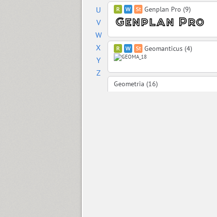
U
Genplan Pro (9)
V
W
X
Geomanticus (4)
Y
Z
Geometria (16)
Geometric Slabserif 712 (6)
SP GeomSlabSerif (6)
Geraldton (16)