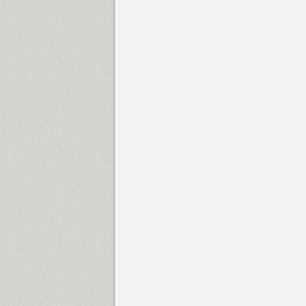
Gerbera (5)
Gezart (32)
Gilbert (1)
Glasten (1)
Golca (16)
Golden Night Cyrillic (1)