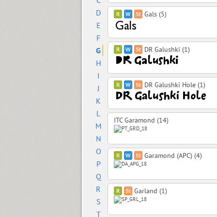
C
D
Gals (5)
E
F
DR Galushki (1)
G
H
I
DR Galushki Hole (1)
J
K
L
ITC Garamond (14)
M
N
O
Garamond (APC) (4)
P
Q
R
Garland (1)
S
T