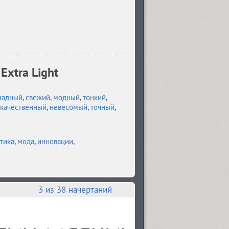
Extra Light
ладный
,
свежий
,
модный
,
тонкий
,
качественный
,
невесомый
,
точный
,
тика
,
мода
,
инновации
,
3
из 38 начертаний