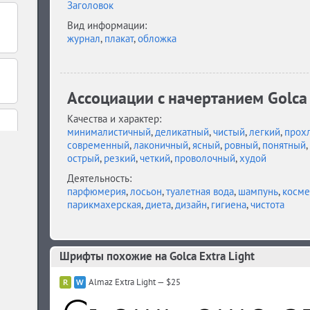
Заголовок
Вид информации:
журнал
,
плакат
,
обложка
Ассоциации c начертанием Golca 
Качества и характер:
минималистичный
,
деликатный
,
чистый
,
легкий
,
прох
современный
,
лаконичный
,
ясный
,
ровный
,
понятный
,
острый
,
резкий
,
четкий
,
проволочный
,
худой
Деятельность:
парфюмерия
,
лосьон
,
туалетная вода
,
шампунь
,
косме
парикмахерская
,
диета
,
дизайн
,
гигиена
,
чистота
Шрифты похожие на Golca Extra Light
Almaz Extra Light — $25