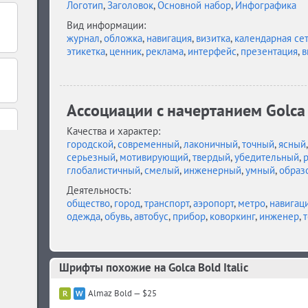
Логотип
,
Заголовок
,
Основной набор
,
Инфографика
Вид информации:
журнал
,
обложка
,
навигация
,
визитка
,
календарная се
этикетка
,
ценник
,
реклама
,
интерфейс
,
презентация
,
в
Ассоциации c начертанием Golca B
Качества и характер:
городской
,
современный
,
лаконичный
,
точный
,
ясный
серьезный
,
мотивирующий
,
твердый
,
убедительный
,
глобалистичный
,
смелый
,
инженерный
,
умный
,
образ
Деятельность:
общество
,
город
,
транспорт
,
аэропорт
,
метро
,
навигац
одежда
,
обувь
,
автобус
,
прибор
,
коворкинг
,
инженер
,
т
Шрифты похожие на Golca Bold Italic
Almaz Bold — $25