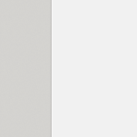
Gerbera (5)
Gezart (32)
Gilbert (1)
Glasten (1)
Golca (16)
Golden Night Cyrillic (1)