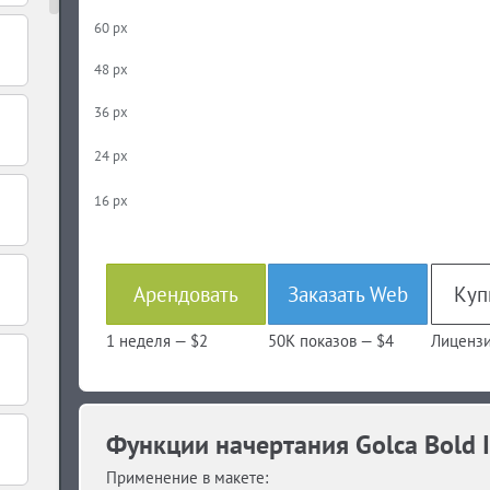
60 px
48 px
36 px
24 px
16 px
Арендовать
Заказать Web
1 неделя —
$2
50K показов —
$4
Лицензи
Функции начертания Golca Bold It
Применение в макете: