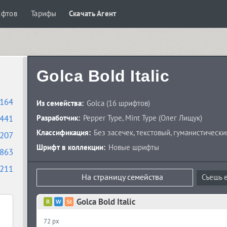
ифтов
Тарифы
Скачать Агент
Golca Bold Italic
164
Из семейства:
Golca
(16 шрифтов)
441
Разработчик:
Pepper Type
,
Mint Type
(
Олег Лищук
)
Классификация:
Без засечек
,
текстовый
,
гуманистически
207
Шрифт в коллекции:
Новые шрифты
863
211
На страницу семейства
Съешь е
Golca Bold Italic
72 px