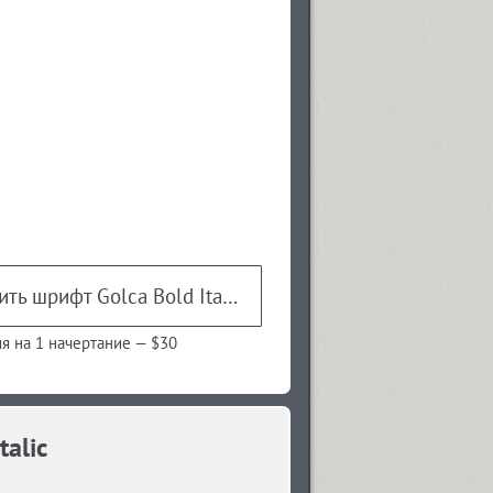
Купить шрифт Golca Bold Italic
я на 1 начертание —
$30
alic