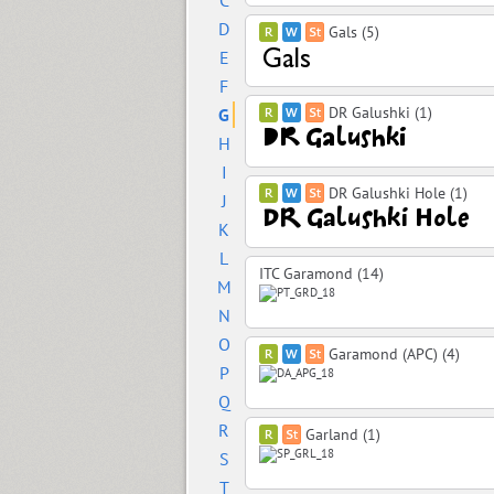
C
D
Gals (5)
E
F
DR Galushki (1)
G
H
I
DR Galushki Hole (1)
J
K
L
ITC Garamond (14)
M
N
O
Garamond (APC) (4)
P
Q
R
Garland (1)
S
T