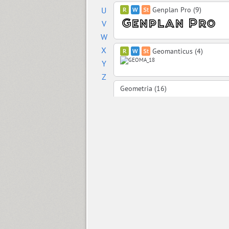
U
Genplan Pro (9)
V
W
X
Geomanticus (4)
Y
Z
Geometria (16)
Geometric Slabserif 712 (6)
SP GeomSlabSerif (6)
Geraldton (16)