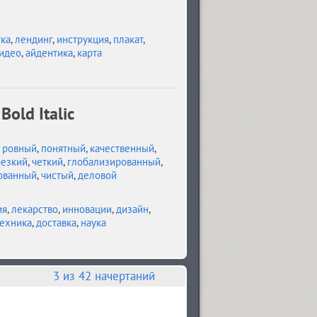
тка
,
лендинг
,
инструкция
,
плакат
,
идео
,
айдентика
,
карта
old Italic
,
ровный
,
понятный
,
качественный
,
резкий
,
четкий
,
глобализированный
,
ованный
,
чистый
,
деловой
ия
,
лекарство
,
инновации
,
дизайн
,
ехника
,
доставка
,
наука
3
из 42 начертаний