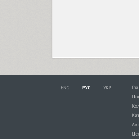
GoodBadUgly (3)
Gothic 725 (2)
Graffiti (5)
Granit (1)
Гл
ENG
РУС
УКР
GHEA Granshan (18)
По
Ко
Ка
Greenwich (18)
Ав
Це