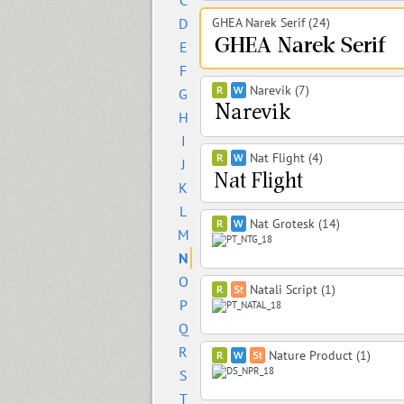
C
D
GHEA Narek Serif (24)
E
F
Narevik (7)
G
H
I
Nat Flight (4)
J
K
L
Nat Grotesk (14)
M
N
O
Natali Script (1)
P
Q
R
Nature Product (1)
S
T