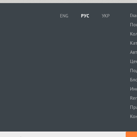
Гл
ENG
РУС
УКР
Normalize (4)
По
Ко
TT Norms (18)
Ка
Ав
Це
По
Бл
Ин
Ren
Пр
Ко