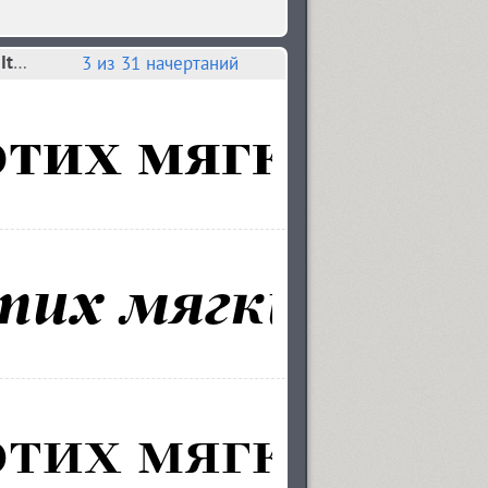
Шрифты похожие на GHEA Narek Serif Semi Bold Italic
3
из 31 начертаний