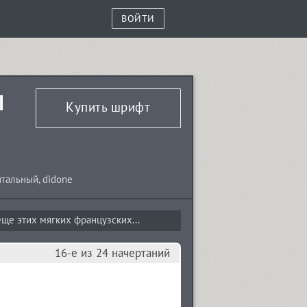
ВОЙТИ
old Italic
Купить шрифт
птальный
,
didone
ще этих мягких французских...
16-е из 24 начертаний