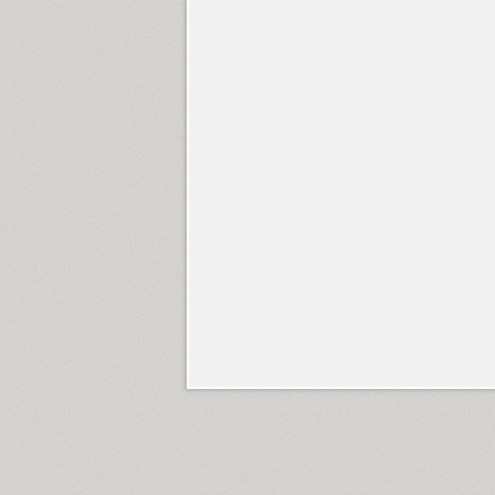
News Gothic (14)
Newspaper Sans (1)
Newton (5)
Nina (3)
Nolde (2)
Nomenclatur (16)