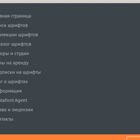
авная страница
иск шрифтов
ллекции шрифтов
талог шрифтов
торы и студии
ны на аренду
дписки на шрифты
ог о шрифтах
формация
tafont Agent
ава и лицензии
нтакты