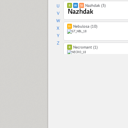
U
Nazhdak (3)
V
W
Nebulosa (10)
X
Y
Z
Necromant (1)
Nekst (8)
Nelma (1)
Neusa Next Pro (40)