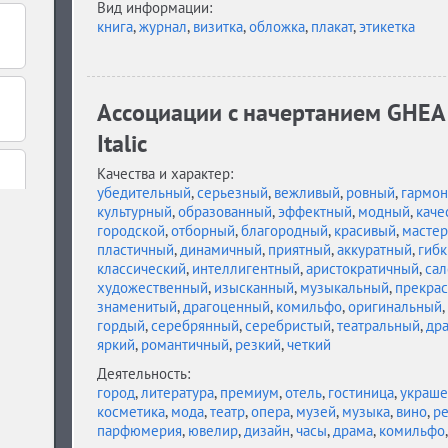
Вид информации:
книга
,
журнал
,
визитка
,
обложка
,
плакат
,
этикетка
Ассоциации c начертанием GHEA N
Italic
Качества и характер:
убедительный
,
серьезный
,
вежливый
,
ровный
,
гармо
культурный
,
образованный
,
эффектный
,
модный
,
каче
городской
,
отборный
,
благородный
,
красивый
,
мастер
пластичный
,
динамичный
,
приятный
,
аккуратный
,
гибк
классический
,
интеллигентный
,
аристократичный
,
са
художественный
,
изысканный
,
музыкальный
,
прекра
знаменитый
,
драгоценный
,
комильфо
,
оригинальный
,
гордый
,
серебрянный
,
серебристый
,
театральный
,
др
яркий
,
романтичный
,
резкий
,
четкий
Деятельность:
город
,
литература
,
премиум
,
отель
,
гостиница
,
украше
косметика
,
мода
,
театр
,
опера
,
музей
,
музыка
,
вино
,
ре
парфюмерия
,
ювелир
,
дизайн
,
часы
,
драма
,
комильфо