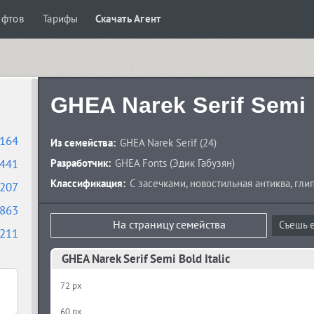
ифтов
Тарифы
Скачать Агент
GHEA Narek Serif Semi B
164
Из семейства:
GHEA Narek Serif
(24)
441
Разработчик:
GHEA Fonts
(
Эдик Габузян
)
Классификация:
С засечками
,
новостильная антиква
,
гли
207
863
На страницу семейства
Съешь е
211
GHEA Narek Serif Semi Bold Italic
72 px
60 px