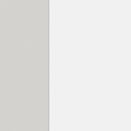
Neva (4)
New Journal (3)
New Letter Gothic (4)
SP New Serif Condensed (1)
SP New Skoryna (1)
New Standard (4)
New Zelek (1)