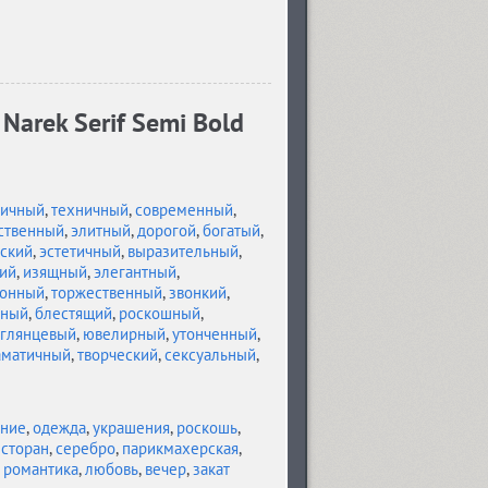
arek Serif Semi Bold
ничный
,
техничный
,
современный
,
ственный
,
элитный
,
дорогой
,
богатый
,
ский
,
эстетичный
,
выразительный
,
ий
,
изящный
,
элегантный
,
лонный
,
торжественный
,
звонкий
,
сный
,
блестящий
,
роскошный
,
глянцевый
,
ювелирный
,
утонченный
,
аматичный
,
творческий
,
сексуальный
,
ние
,
одежда
,
украшения
,
роскошь
,
сторан
,
серебро
,
парикмахерская
,
,
романтика
,
любовь
,
вечер
,
закат