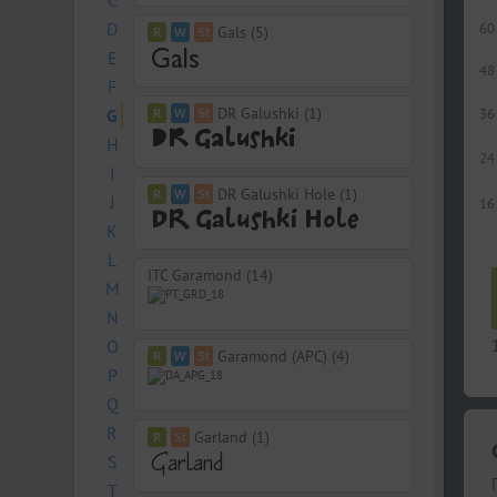
C
D
60
Gals (5)
E
48
F
DR Galushki (1)
G
36
H
24
I
DR Galushki Hole (1)
J
16
K
L
ITC Garamond (14)
M
N
O
Garamond (APC) (4)
P
Q
R
Garland (1)
S
T