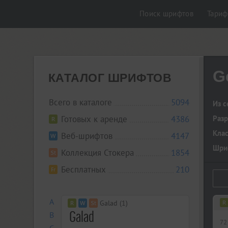
Поиск шрифтов
Тари
G
КАТАЛОГ ШРИФТОВ
Всего в каталоге
5094
Из с
Готовых к аренде
4386
Разр
Кла
Веб-шрифтов
4147
Шриф
Коллекция Стокера
1854
Бесплатных
210
A
Galad (1)
B
72