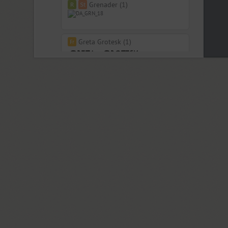
Grenader (1)
Greta Grotesk (1)
Grrr (9)
Guenter (4)
Gulitov (2)
Gunpowder IT (12)