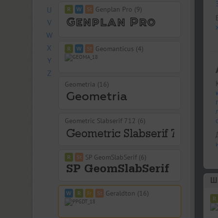
U
Genplan Pro (9)
V
W
X
Geomanticus (4)
Y
Z
Geometria (16)
Geometric Slabserif 712 (6)
SP GeomSlabSerif (6)
Шр
Geraldton (16)