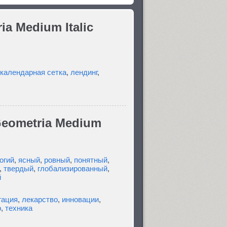
a Medium Italic
календарная сетка
,
лендинг
,
eometria Medium
огий
,
ясный
,
ровный
,
понятный
,
,
твердый
,
глобализированный
,
й
гация
,
лекарство
,
инновации
,
р
,
техника