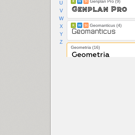
Genplan Pro (9)
U
V
W
Geomanticus (4)
X
Y
Z
Geometria (16)
Geometric Slabserif 712 (6)
SP GeomSlabSerif (6)
Geraldton (16)