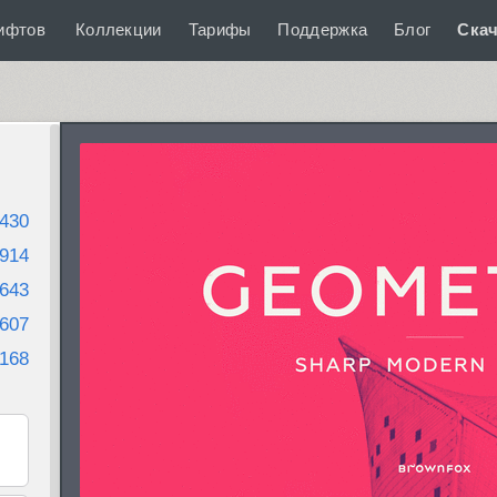
ифтов
Коллекции
Тарифы
Поддержка
Блог
Скач
430
914
643
607
168