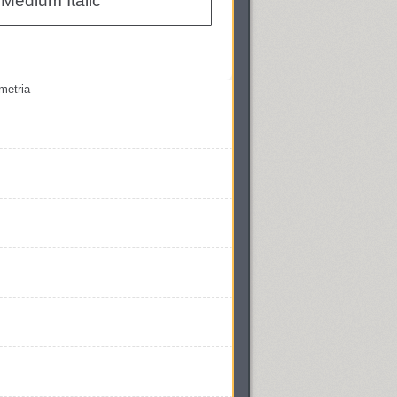
Medium Italic
metria