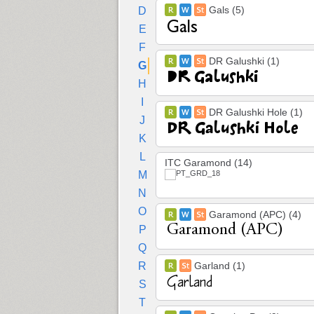
Gals (5)
D
E
F
DR Galushki (1)
G
H
I
DR Galushki Hole (1)
J
K
L
ITC Garamond (14)
M
N
O
Garamond (APC) (4)
P
Q
R
Garland (1)
S
T