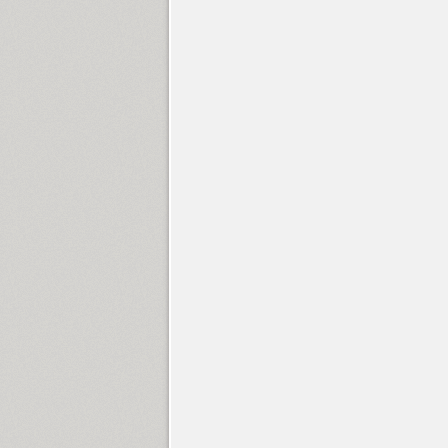
Gerbera (5)
Gilbert (1)
Glasten (1)
GoodBadUgly (3)
Gothic 725 (2)
Graffiti (5)
Granit (1)