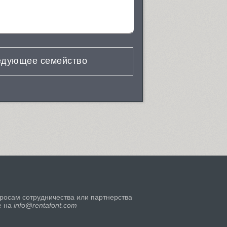
дующее семейство
росам сотрудничества или партнерства
е на
info@rentafont.com