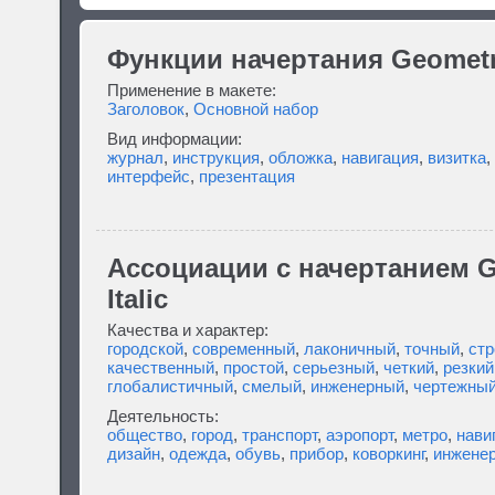
Функции начертания Geometri
Применение в макете:
Заголовок
,
Основной набор
Вид информации:
журнал
,
инструкция
,
обложка
,
навигация
,
визитка
,
интерфейс
,
презентация
Ассоциации c начертанием G
Italic
Качества и характер:
городской
,
современный
,
лаконичный
,
точный
,
стр
качественный
,
простой
,
серьезный
,
четкий
,
резкий
глобалистичный
,
смелый
,
инженерный
,
чертежны
Деятельность:
общество
,
город
,
транспорт
,
аэропорт
,
метро
,
нави
дизайн
,
одежда
,
обувь
,
прибор
,
коворкинг
,
инжене