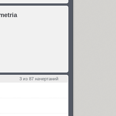
etria
3
из 87 начертаний