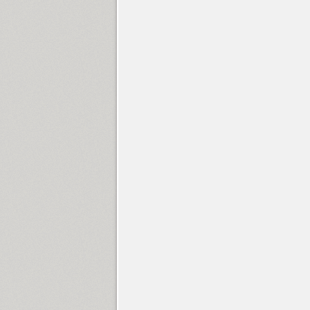
Greenwich (18)
Grenader (1)
Greta Grotesk (1)
IT Grinnar (1)
Grrr (9)
Guenter (4)