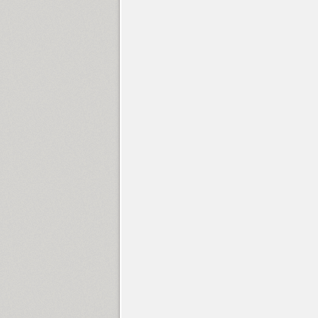
Gulitov (2)
Gvardia (2)
Gymnasia (1)