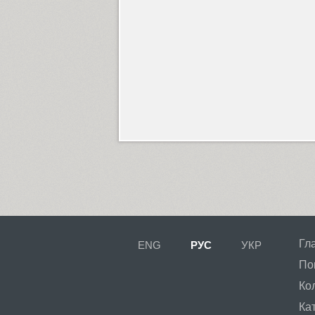
Гл
ENG
РУС
УКР
По
Ко
Ка