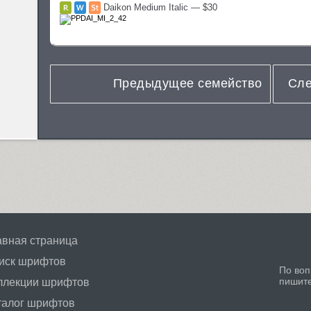
Daikon Medium Italic — $30
Предыдущее семейство
Сле
авная страница
иск шрифтов
По воп
пишит
ллекции шрифтов
талог шрифтов