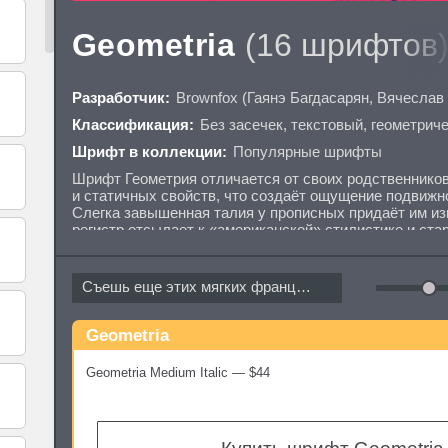
Geometria
(16 шрифтов
Разработчик:
Brownfox
(
Гаянэ Багдасарян
,
Вячеслав
Классификация:
Без засечек
,
текстовый
,
геометриче
Шрифт в коллекции:
Популярные шрифты
Шрифт Геометрия отличается от своих родственник
и статичных свойств, что создаёт ощущение подвижн
Слегка завышенная талия у прописных придаёт им изю
регистр отсылает к «американской» стилистике и ста
тяготеют к ренессансным формам. Геометрия — шриф
равномерным, «серебристым» набором, но при этом не
кокетливости и дружелюбности. За простыми формам
Съешь еще этих мягких французских...
противоположные черты. Шрифт иногда строг, иногда и
динамичен; может быть жёстким, может быть изящны
винтажным. Умелые руки типографа смогут выявить и 
Geometria
требует решение поставленной задачи. В состав шри
цифр и знаков валют, альтернативные глифы, множест
Geometria Medium Italic — $44
двух регистров. 815 символов в каждом начертании 
расширяют возможности типографа и открывают поле
вам вдохновенной работы! Дизайнеры Вячеслав Кирил