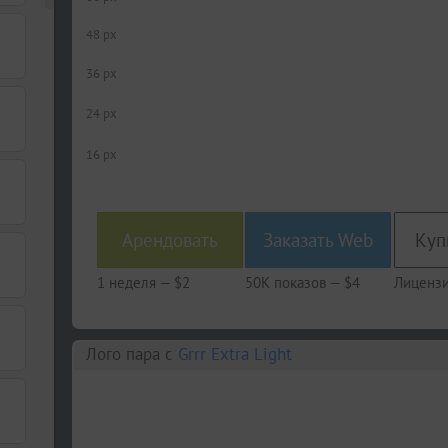
48 px
36 px
24 px
16 px
Арендовать
Заказать Web
1 неделя —
$2
50K показов —
$4
Лицензи
Лого пара c
Grrr Extra Light