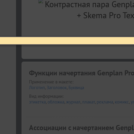
Функции начертания Genplan Pro
Применение в макете:
Логотип
,
Заголовок
,
Буквица
Вид информации:
этикетка
,
обложка
,
журнал
,
плакат
,
реклама
,
комикс
,
у
Ассоциации c начертанием Genpl