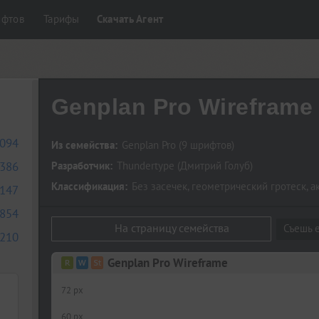
ифтов
Тарифы
Скачать Агент
Genplan Pro Wireframe
094
Из семейства:
Genplan Pro
(9 шрифтов)
386
Разработчик:
Thundertype
(
Дмитрий Голуб
)
Классификация:
Без засечек
,
геометрический гротеск
,
а
147
854
На страницу семейства
Съешь е
210
Genplan Pro Wireframe
72 px
60 px