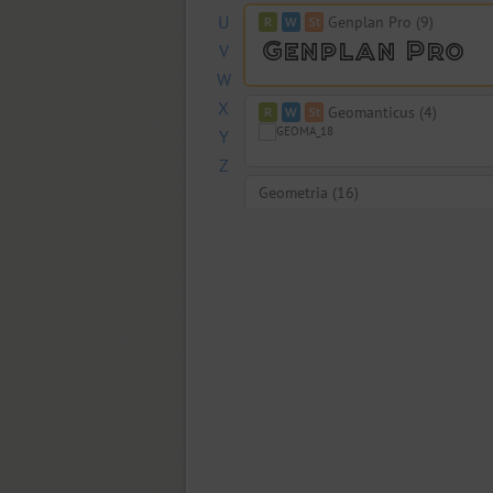
U
Genplan Pro (9)
V
W
X
Geomanticus (4)
Y
Z
Geometria (16)
Geometric Slabserif 712 (6)
SP GeomSlabSerif (6)
Geraldton (16)