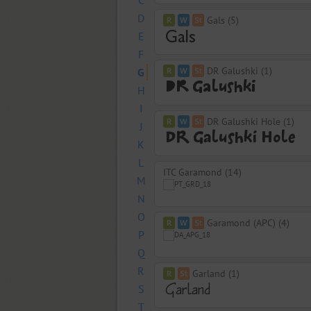
C
D
Gals (5)
E
F
DR Galushki (1)
G
H
I
DR Galushki Hole (1)
J
K
L
ITC Garamond (14)
M
N
O
Garamond (APC) (4)
P
Q
R
Garland (1)
S
T