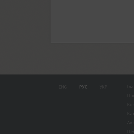
Grenader (1)
Greta Grotesk (1)
Grrr (9)
Guenter (4)
Гл
ENG
РУС
УКР
Gulitov (2)
По
Ко
Gunpowder IT (12)
Ка
Ав
Це