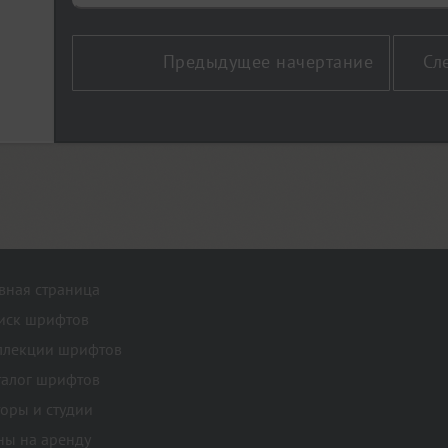
Предыдущее начертание
Сл
авная страница
иск шрифтов
ллекции шрифтов
талог шрифтов
торы и студии
ны на аренду