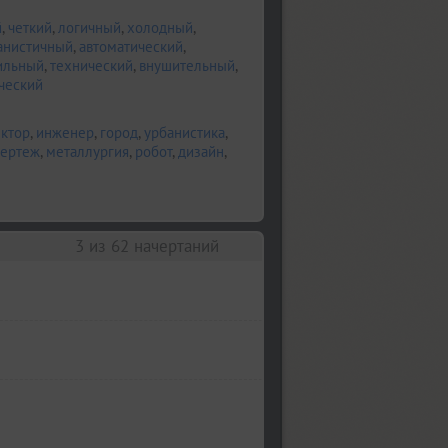
й
,
четкий
,
логичный
,
холодный
,
анистичный
,
автоматический
,
ильный
,
технический
,
внушительный
,
ческий
ктор
,
инженер
,
город
,
урбанистика
,
чертеж
,
металлургия
,
робот
,
дизайн
,
3
из 62 начертаний