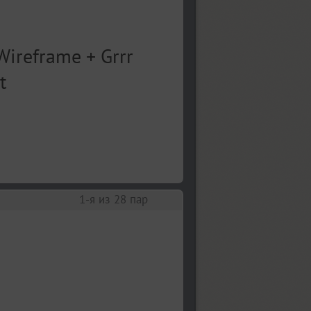
1
-я из
28
пар