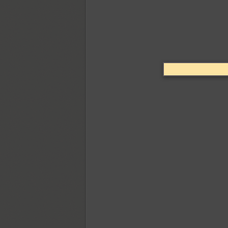
Gerbera (5)
Gezart (32)
Gilbert (1)
Glasten (1)
Golca (16)
Golden Night Cyrillic (1)