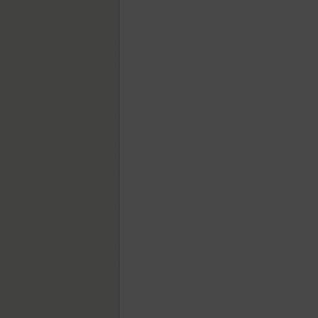
GoodBadUgly (3)
Gothic 725 (2)
Graffiti (5)
Granit (1)
GHEA Granshan (18)
Greenwich (18)