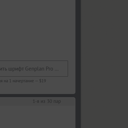
Купить шрифт Genplan Pro Wireframe
я на 1 начертание —
$19
1
-я из
30
пар