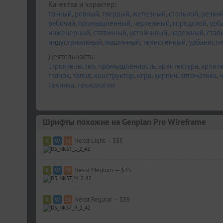
Качества и характер:
точный
,
ровный
,
твердый
,
железный
,
стальной
,
резки
рабочий
,
промышленный
,
чертежный
,
городской
,
урб
инженерный
,
статичный
,
устойчивый
,
надежный
,
стаб
индустриальный
,
машинный
,
техногенный
,
урбанисти
Деятельность:
строительство
,
промышленность
,
архитектура
,
архите
станок
,
завод
,
конструктор
,
игра
,
кирпич
,
автоматика
,
техника
,
технологии
Шрифты похожие на Genplan Pro Wireframe
Nekst Light — $35
Nekst Medium — $35
Nekst Regular — $35