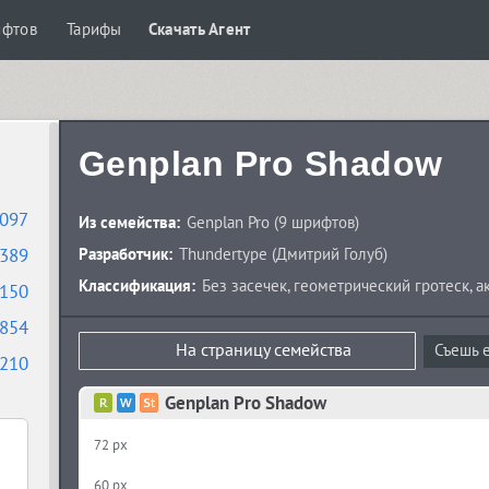
ифтов
Тарифы
Скачать Агент
Genplan Pro Shadow
097
Из семейства:
Genplan Pro
(9 шрифтов)
389
Разработчик:
Thundertype
(
Дмитрий Голуб
)
Классификация:
Без засечек
,
геометрический гротеск
,
а
150
854
На страницу семейства
Съешь е
210
Genplan Pro Shadow
72 px
60 px