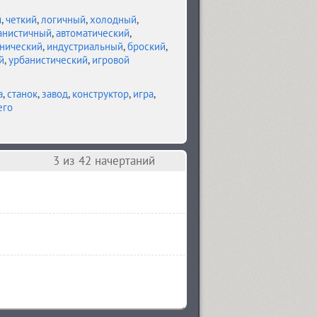
й
,
четкий
,
логичный
,
холодный
,
анистичный
,
автоматический
,
нический
,
индустриальный
,
броский
,
й
,
урбанистический
,
игровой
а
,
станок
,
завод
,
конструктор
,
игра
,
его
3
из 42 начертаний