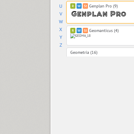
U
Genplan Pro (9)
V
W
X
Geomanticus (4)
Y
Z
Geometria (16)
Geometric Slabserif 712 (6)
SP GeomSlabSerif (6)
Geraldton (16)