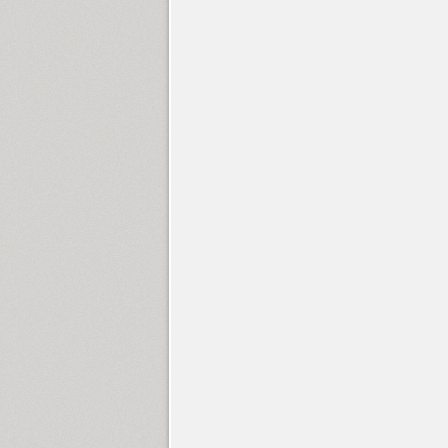
Gerbera (5)
Gezart (32)
Gilbert (1)
Glasten (1)
Golca (16)
Golden Night Cyrillic (1)