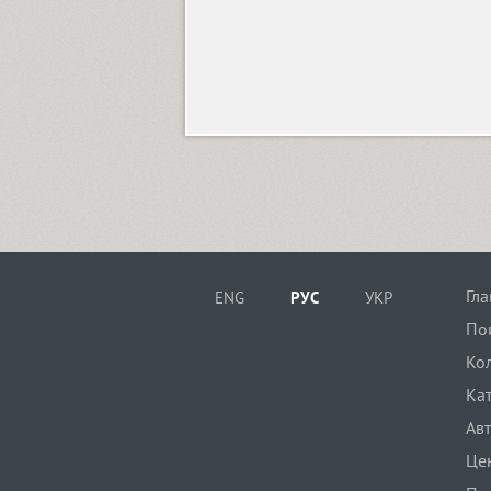
Grenader (1)
Greta Grotesk (1)
Grrr (9)
Guenter (4)
Гл
ENG
РУС
УКР
По
Gulitov (2)
Ко
Ка
Gunpowder IT (12)
Ав
Це