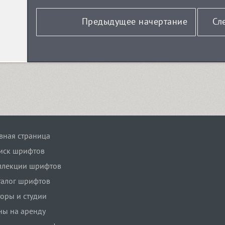
Предыдущее начертание
Сл
авная страница
иск шрифтов
ллекции шрифтов
талог шрифтов
торы и студии
ны на аренду