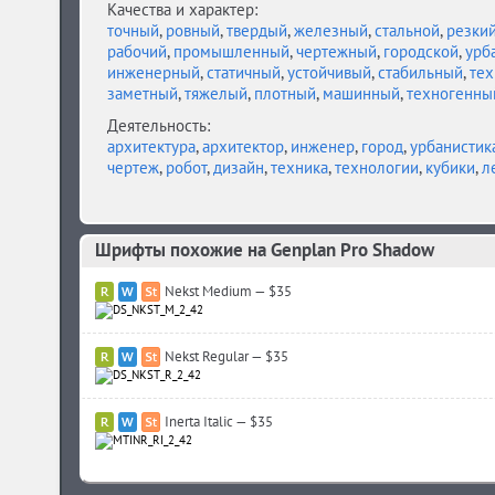
Качества и характер:
точный
,
ровный
,
твердый
,
железный
,
стальной
,
резки
рабочий
,
промышленный
,
чертежный
,
городской
,
урб
инженерный
,
статичный
,
устойчивый
,
стабильный
,
тех
заметный
,
тяжелый
,
плотный
,
машинный
,
техногенны
Деятельность:
архитектура
,
архитектор
,
инженер
,
город
,
урбанистик
чертеж
,
робот
,
дизайн
,
техника
,
технологии
,
кубики
,
л
Шрифты похожие на Genplan Pro Shadow
Nekst Medium — $35
Nekst Regular — $35
Inerta Italic — $35