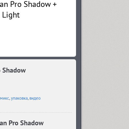
o Shadow
омикс
,
упаковка
,
видео
an Pro Shadow