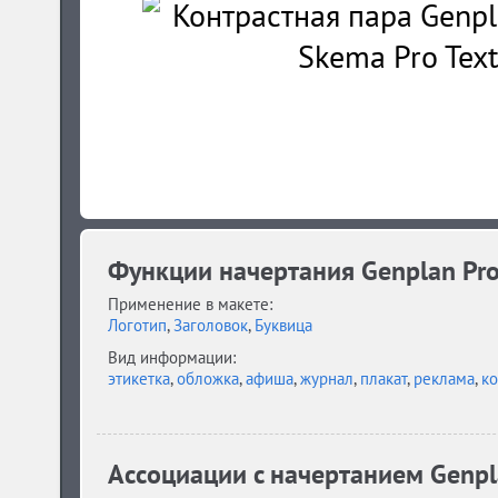
Функции начертания Genplan Pr
Применение в макете:
Логотип
,
Заголовок
,
Буквица
Вид информации:
этикетка
,
обложка
,
афиша
,
журнал
,
плакат
,
реклама
,
к
Ассоциации c начертанием Genpl