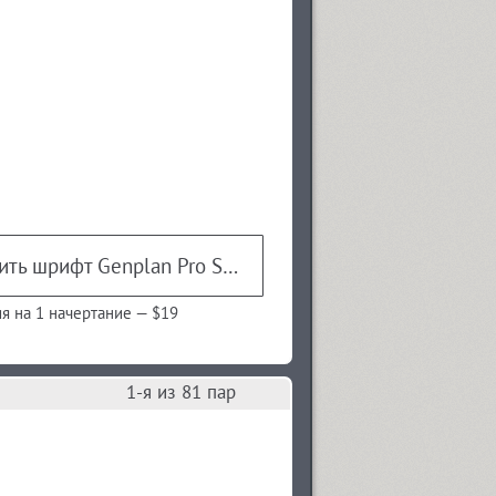
Купить шрифт Genplan Pro Shadow
я на 1 начертание —
$19
1
-я из
81
пар