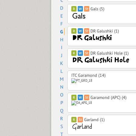
C
D
Gals (5)
E
F
DR Galushki (1)
G
H
I
DR Galushki Hole (1)
J
K
L
ITC Garamond (14)
M
N
O
Garamond (APC) (4)
P
Q
R
Garland (1)
S
T