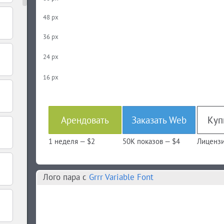
48 px
36 px
24 px
16 px
Арендовать
Заказать Web
1 неделя —
$2
50K показов —
$4
Лицензи
Лого пара c
Grrr Variable Font