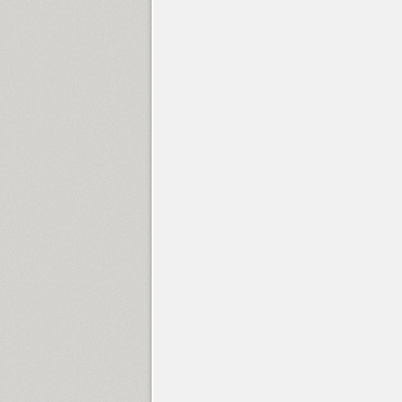
GoodBadUgly (3)
Gothic 725 (2)
Graffiti (5)
Granit (1)
GHEA Granshan (18)
Greenwich (18)