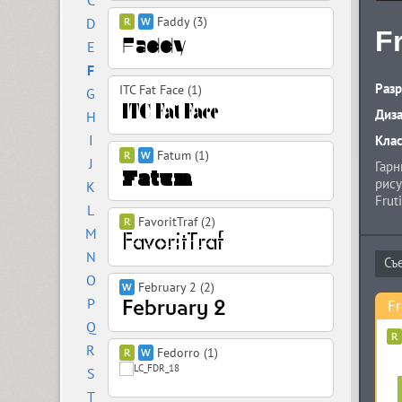
C
Faddy (3)
D
F
E
F
Разр
ITC Fat Face (1)
G
Диз
H
I
Кла
Fatum (1)
J
Гарн
рису
K
Frut
L
Голл
FavoritTraf (2)
M
Шест
накл
N
соде
O
наче
February 2 (2)
P
Fr
Q
R
Fedorro (1)
S
T