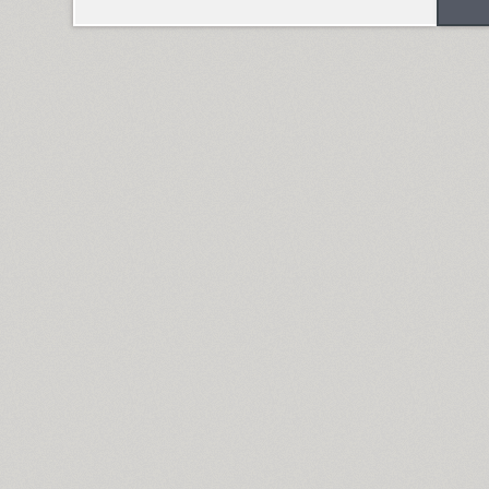
Funny (3)
Futura Eugenia (1)
Futura Futuris (12)
Futura PT (22)