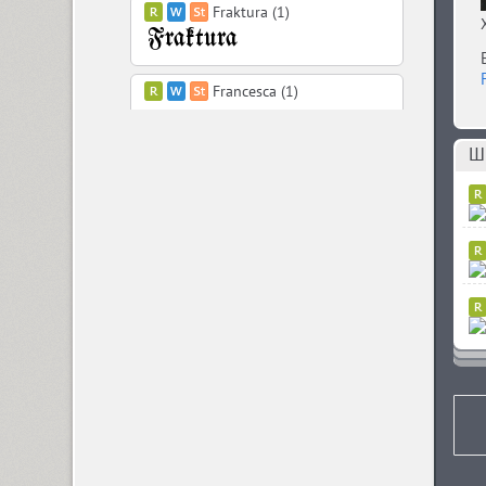
Fraktura (1)
Francesca (1)
Шр
Freaky Prickle (2)
Freehand 471 (1)
FreeSet (12)
ITC Friz Quadrata (4)