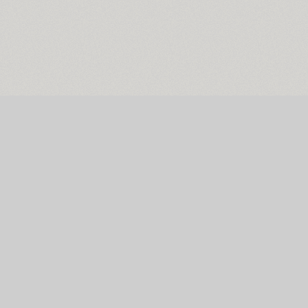
Главная страница
ENG
РУС
УКР
Поиск шрифтов
Коллекции шриф
Каталог шрифтов
Авторы и студии