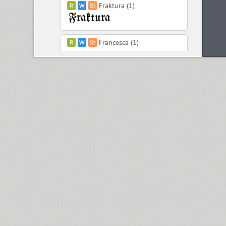
Fraktura (1)
Francesca (1)
Freaky Prickle (2)
Freehand 471 (1)
FreeSet (12)
ITC Friz Quadrata (4)