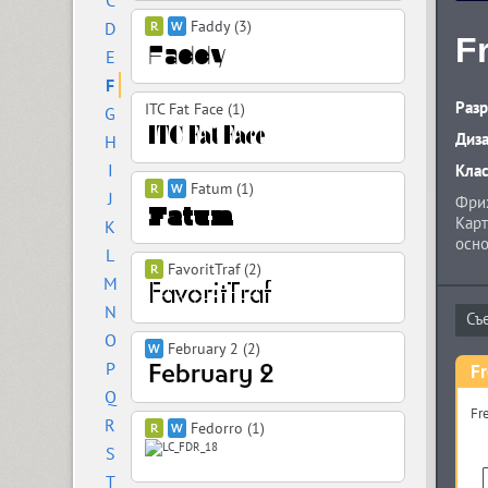
C
Faddy (3)
D
F
E
F
Разр
ITC Fat Face (1)
G
Диз
H
I
Кла
Fatum (1)
J
Фрих
Карт
K
осно
L
угло
FavoritTraf (2)
M
поэт
акци
N
знак
O
February 2 (2)
P
F
Q
Fr
R
Fedorro (1)
S
T