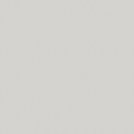
Funny (3)
Futura Eugenia (1)
Futura Futuris (12)
Futura PT (22)