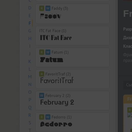
C
D
Faddy (3)
F
E
F
Разр
G
ITC Fat Face (1)
Диз
H
I
Кла
Fatum (1)
J
Фран
праз
K
L
FavoritTraf (2)
M
N
O
February 2 (2)
Fr
P
Q
R
Fedorro (1)
S
T