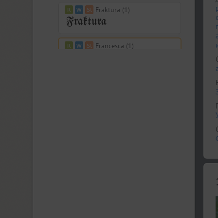
Fraktura (1)
Francesca (1)
Freaky Prickle (2)
Freehand 471 (1)
FreeSet (15)
ITC Friz Quadrata (4)