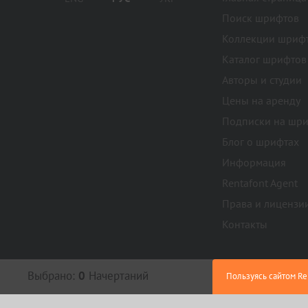
Поиск шрифтов
Коллекции шриф
Каталог шрифтов
Авторы и студии
Цены на аренду
Подписки на шр
Блог о шрифтах
Информация
Rentafont Agent
Права и лицензи
Контакты
Выбрано:
0
Начертаний
Пользуясь сайтом Re
Политика конфиденциальности
,
Поль