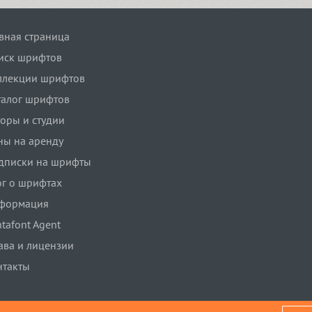
авная страница
иск шрифтов
ллекции шрифтов
талог шрифтов
торы и студии
ны на аренду
дписки на шрифты
ог о шрифтах
формация
tafont Agent
ава и лицензии
нтакты