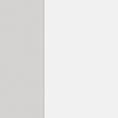
Fita Poluustav (1)
Fita Vjaz (1)
FixStyle (6)
FixSys (1)
Flexy Sans (3)
Florentin (8)