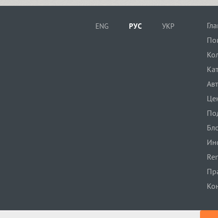
Fraktura (1)
Гл
ENG
РУС
УКР
По
Ко
Francesca (1)
Ка
Ав
ITC Franklin Gothic (8)
Це
По
Бл
Freaky Prickle (2)
Ин
Ren
Frederik (20)
Пр
Ко
Freehand 471 (1)