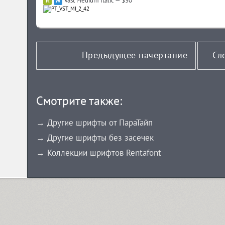
Vast Medium Italic — $30
Предыдущее начертание
Сл
Смотрите также:
→ Другие шрифты от ПараТайп
→ Другие шрифты без засечек
→ Коллекции шрифтов Rentafont