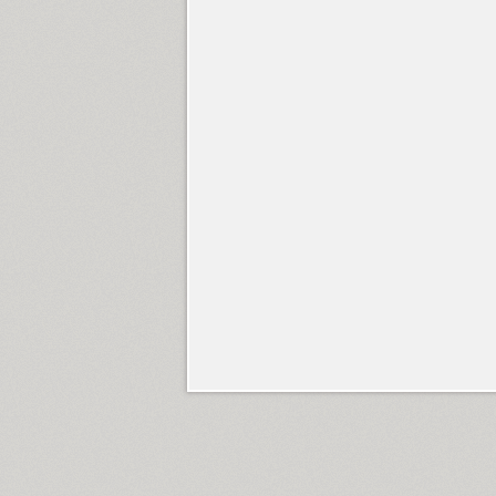
Flox (2)
Flox Rounded (2)
Font Awesome (1)
Fontatica 4F (2)
Formular (11)
Foros (8)