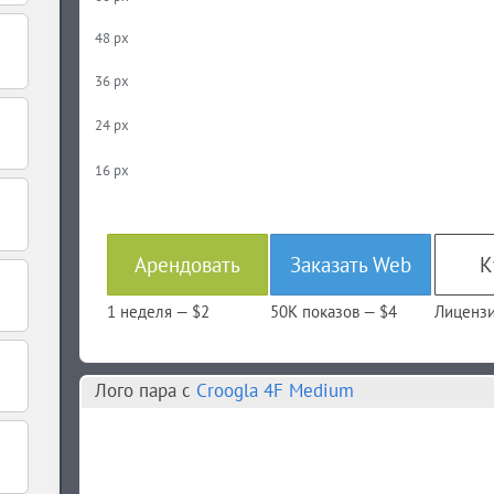
48 px
36 px
24 px
16 px
Арендовать
Заказать Web
К
1 неделя —
$2
50K показов —
$4
Лицензи
Лого пара c
Croogla 4F Medium