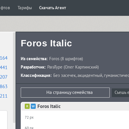
ифтов
Тарифы
Скачать Агент
Foros Italic
164
Из семейства:
Foros
(8 шрифтов)
441
Разработчик:
ParaType
(
Олег Карпинский
)
Классификация:
Без засечек
,
акцидентный
,
гуманистичес
207
863
На страницу семейства
Съешь е
211
Foros Italic
72 px
60 px