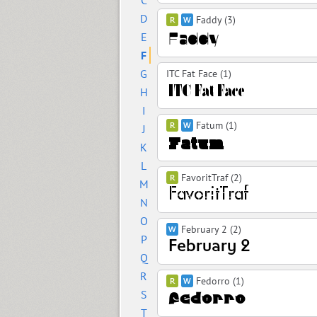
C
D
Faddy (3)
E
F
G
ITC Fat Face (1)
H
I
Fatum (1)
J
K
L
FavoritTraf (2)
M
N
O
February 2 (2)
P
Q
R
Fedorro (1)
S
T