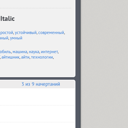
talic
простой
,
устойчивый
,
современный
,
чный
,
умный
обиль
,
машина
,
наука
,
интернет
,
,
айтишник
,
айти
,
технологии
,
3
из 9 начертаний