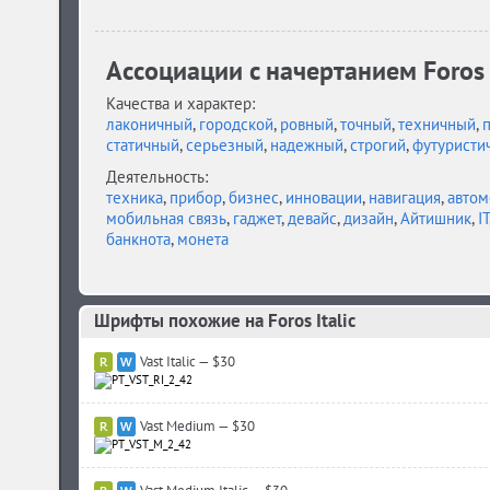
Ассоциации c начертанием Foros I
Качества и характер:
лаконичный
,
городской
,
ровный
,
точный
,
техничный
,
статичный
,
серьезный
,
надежный
,
строгий
,
футуристи
Деятельность:
техника
,
прибор
,
бизнес
,
инновации
,
навигация
,
автом
мобильная связь
,
гаджет
,
девайс
,
дизайн
,
Айтишник
,
IT
банкнота
,
монета
Шрифты похожие на Foros Italic
Vast Italic — $30
Vast Medium — $30