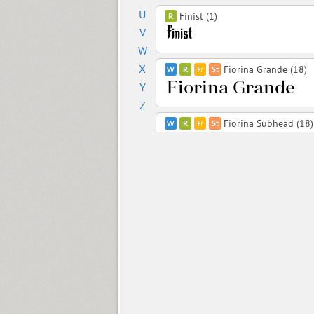
U
Finist (1)
V
W
X
Fiorina Grande (18)
Y
Z
Fiorina Subhead (18)
Fiorina Text (18)
Fiorina Title (18)
TT Firs (18)