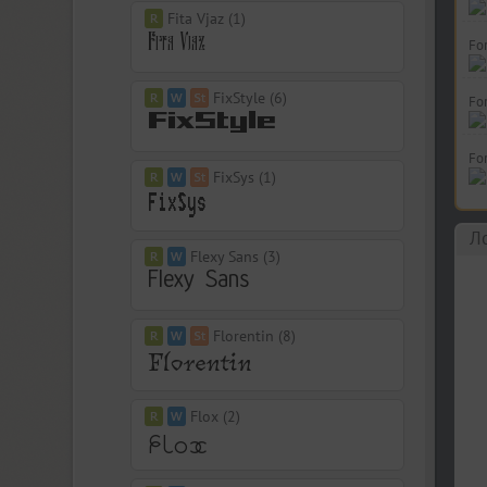
Fita Vjaz (1)
For
FixStyle (6)
Fo
For
FixSys (1)
Л
Flexy Sans (3)
Florentin (8)
Flox (2)