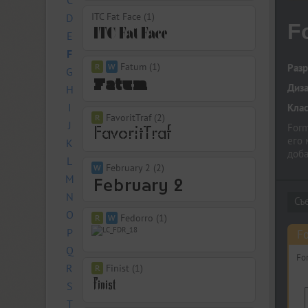
C
ITC Fat Face (1)
D
F
E
F
Fatum (1)
Разр
G
Диз
H
I
Кла
FavoritTraf (2)
J
Form
его 
K
доба
L
идеа
February 2 (2)
M
в пя
Кажд
N
мину
O
Fedorro (1)
альт
P
Fo
Q
Fo
R
Finist (1)
S
T