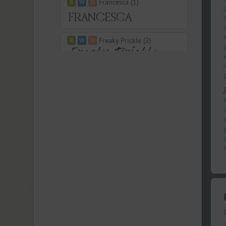
Francesca (1)
Freaky Prickle (2)
Freehand 471 (1)
FreeSet (12)
ITC Friz Quadrata (4)
Funny (3)