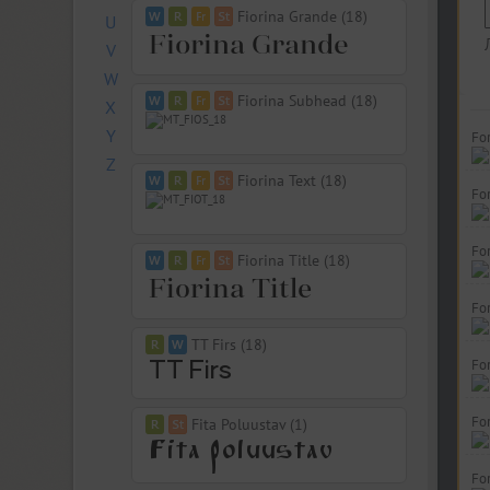
Fiorina Grande (18)
U
V
W
Fiorina Subhead (18)
X
Y
Fo
Z
Fiorina Text (18)
For
Fo
Fiorina Title (18)
For
TT Firs (18)
Fo
Fo
Fita Poluustav (1)
Fo