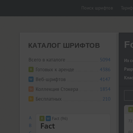
Поиск шрифтов
Тари
F
КАТАЛОГ ШРИФТОВ
Всего в каталоге
5094
Из с
Готовых к аренде
4386
Разр
Кла
Веб-шрифтов
4147
Коллекция Стокера
1854
Бесплатных
210
A
Fact (96)
72
B
60