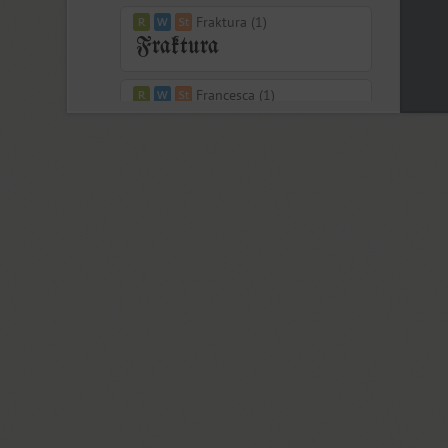
Fraktura (1)
Francesca (1)
Freaky Prickle (2)
Freehand 471 (1)
FreeSet (15)
ITC Friz Quadrata (4)