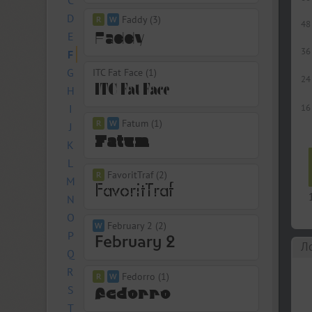
C
D
Faddy (3)
48
E
36
F
G
ITC Fat Face (1)
24
H
I
16
Fatum (1)
J
K
L
FavoritTraf (2)
M
N
O
February 2 (2)
P
Л
Q
R
Fedorro (1)
S
T