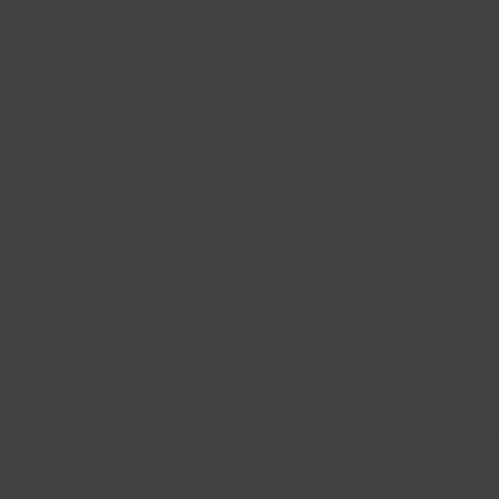
Funny (3)
Futura Eugenia (1)
Futura Futuris (12)
Futura PT (22)