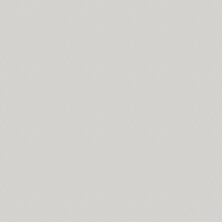
FreeSet (15)
ITC Friz Quadrata (4)
Funny (3)
Futura Eugenia (1)
Futura Futuris (12)
Futura PT (22)