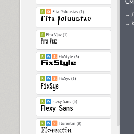
См
Fita Poluustav (1)
→ Д
→ К
Fita Vjaz (1)
FixStyle (6)
FixSys (1)
Flexy Sans (3)
Florentin (8)