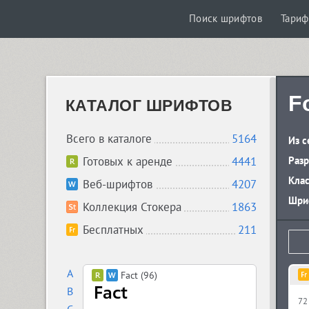
Поиск шрифтов
Тари
F
КАТАЛОГ ШРИФТОВ
Всего в каталоге
5164
Из с
Готовых к аренде
4441
Разр
Кла
Веб-шрифтов
4207
Шриф
Коллекция Стокера
1863
Бесплатных
211
A
Fact (96)
B
72