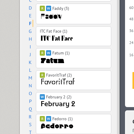
C
D
60
Faddy (3)
E
48
F
G
36
ITC Fat Face (1)
H
24
I
Fatum (1)
J
16
K
L
FavoritTraf (2)
M
N
O
February 2 (2)
P
Q
R
Fedorro (1)
S
T