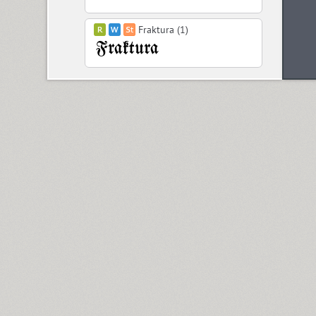
Fraktura (1)
Francesca (1)
ITC Franklin Gothic (8)
Freaky Prickle (2)
Frederik (20)
Freehand 471 (1)