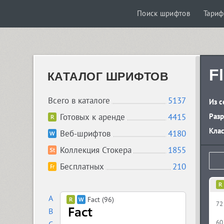
Поиск шрифтов
Тари
F
КАТАЛОГ ШРИФТОВ
Всего в каталоге
5137
Из с
Готовых к аренде
4415
Разр
Кла
Веб-шрифтов
4180
Коллекция Стокера
1855
Бесплатных
210
A
Fact (96)
72
B
60