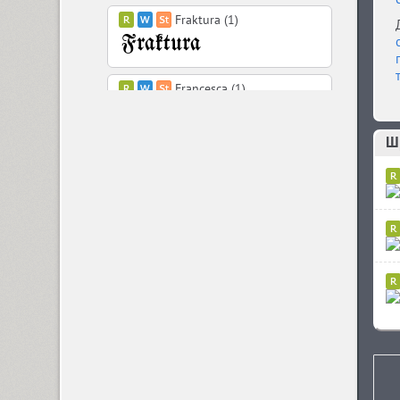
Fraktura (1)
Francesca (1)
Шр
ITC Franklin Gothic (8)
Freaky Prickle (2)
Frederik (20)
Freehand 471 (1)