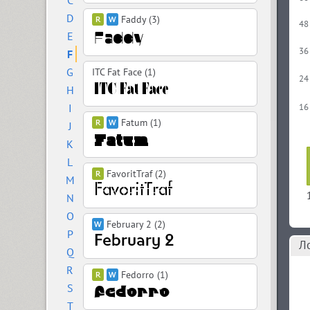
C
D
Faddy (3)
48
E
36
F
G
ITC Fat Face (1)
24
H
I
16
Fatum (1)
J
K
L
FavoritTraf (2)
M
N
O
February 2 (2)
P
Л
Q
R
Fedorro (1)
S
T