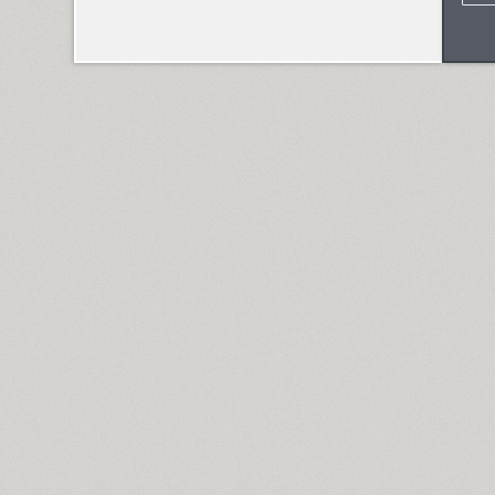
FreeSet (15)
ITC Friz Quadrata (4)
Funny (3)
Futura Eugenia (1)
Futura Futuris (12)
Futura PT (22)