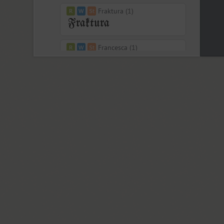
Fraktura (1)
Francesca (1)
Freaky Prickle (2)
Freehand 471 (1)
FreeSet (15)
ITC Friz Quadrata (4)