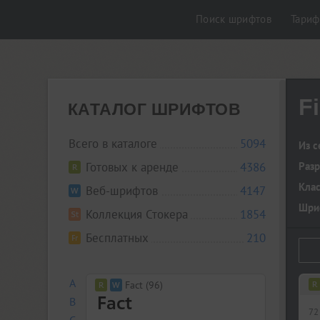
Поиск шрифтов
Тари
Fi
КАТАЛОГ ШРИФТОВ
Всего в каталоге
5094
Из с
Готовых к аренде
4386
Разр
Кла
Веб-шрифтов
4147
Шриф
Коллекция Стокера
1854
Бесплатных
210
A
Fact (96)
B
72