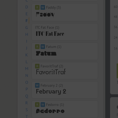
C
D
60
Faddy (3)
E
48
F
G
36
ITC Fat Face (1)
H
24
I
Fatum (1)
J
16
K
L
FavoritTraf (2)
M
N
O
February 2 (2)
P
Q
R
Fedorro (1)
S
T