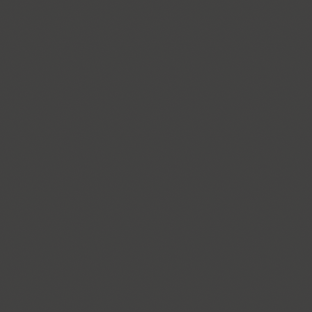
Funny (3)
Futura Eugenia (1)
Futura Futuris (12)
Futura PT (22)