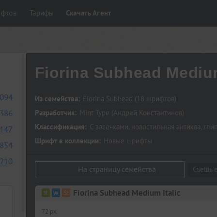
ифтов
Тарифы
Скачать Агент
Fiorina Subhead Medium
094
Из семейства:
Fiorina Subhead
(18 шрифтов)
386
Разработчик:
Mint Type
(
Андрей Константинов
)
Классификация:
С засечками
,
новостильная антиква
,
гли
147
Шрифт в коллекции:
Новые шрифты
854
210
На страницу семейства
Съешь е
Fiorina Subhead Medium Italic
72 px