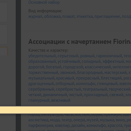
Основной набор
Вид информации:
журнал
,
обложка
,
плакат
,
этикетка
,
приглашение
,
позд
Ассоциации c начертанием Fiorin
Качества и характер:
убедительный
,
серьезный
,
ровный
,
гармоничный
,
тех
образованный
,
устойчивый
,
солидный
,
эффектный
,
мо
дорогой
,
богатый
,
городской
,
классический
,
интеллиг
торжественный
,
звонкий
,
благородный
,
мастерский
,
х
музыкальный
,
красивый
,
прекрасный
,
блестящий
,
рос
драгоценный
,
отборный
,
комильфо
,
глянцевый
,
ювел
серебрянный
,
серебристый
,
театральный
,
творческий
четкий
,
динамичный
,
чистый
,
прохладный
,
свежий
,
эл
гламурный
,
вежливый
Деятельность:
город
,
литература
,
часы
,
костюм
,
обувь
,
премиум
,
оде
косметика
,
мода
,
театр
,
опера
,
музей
,
музыка
,
вино
,
ре
парфюмерия
,
ювелир
,
дизайн
,
комильфо
,
красота
,
туа
шоколад
,
драгоценности
,
сервировка
,
десерт
,
цветы
,
б