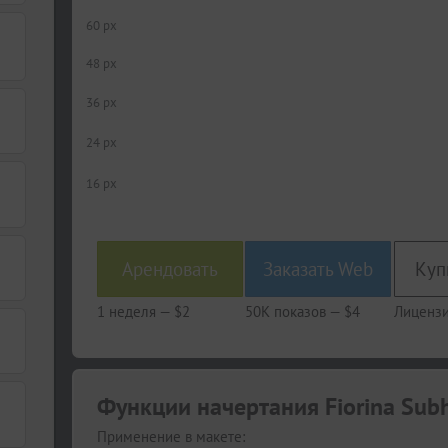
60 px
48 px
36 px
24 px
16 px
Арендовать
Заказать Web
1 неделя —
$2
50K показов —
$4
Лицензи
Функции начертания Fiorina Subh
Применение в макете: