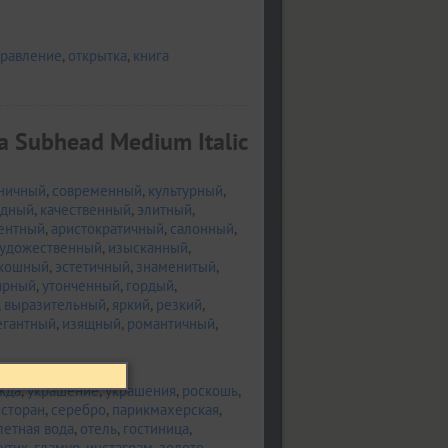
равление
,
открытка
,
книга
a Subhead Medium Italic
ничный
,
современный
,
культурный
,
дный
,
качественный
,
элитный
,
ентный
,
аристократичный
,
салонный
,
удожественный
,
изысканный
,
кошный
,
эстетичный
,
знаменитый
,
ирный
,
утонченный
,
гордый
,
,
выразительный
,
яркий
,
резкий
,
егантный
,
изящный
,
романтичный
,
жда
,
украшение
,
украшения
,
роскошь
,
сторан
,
серебро
,
парикмахерская
,
летная вода
,
отель
,
гостиница
,
утик
,
гламур
,
инстаграм
,
золото
,