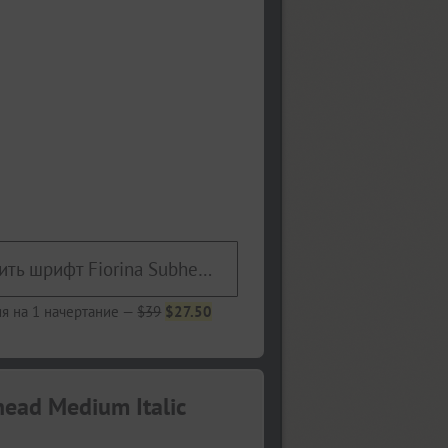
Купить шрифт Fiorina Subhead Medium Italic
я на 1 начертание —
$39
$27.50
ead Medium Italic