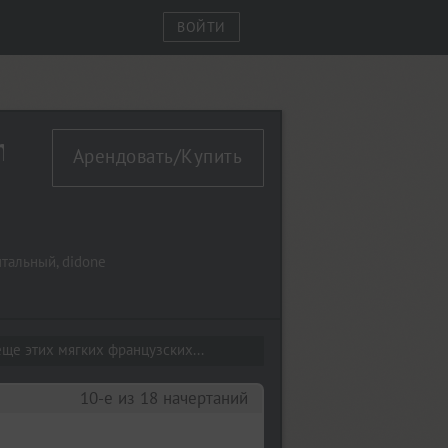
ВОЙТИ
 Italic
Арендовать/Купить
птальный
,
didone
ще этих мягких французских...
10-е из 18 начертаний