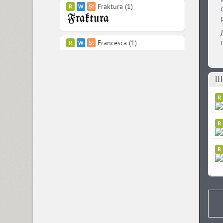
Fraktura (1)
Francesca (1)
Шр
Freaky Prickle (2)
Freehand 471 (1)
FreeSet (12)
ITC Friz Quadrata (4)