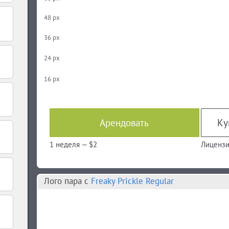
48 px
36 px
24 px
16 px
Арендовать
Ку
1 неделя —
$2
Лицензи
Лого пара c
Freaky Prickle Regular