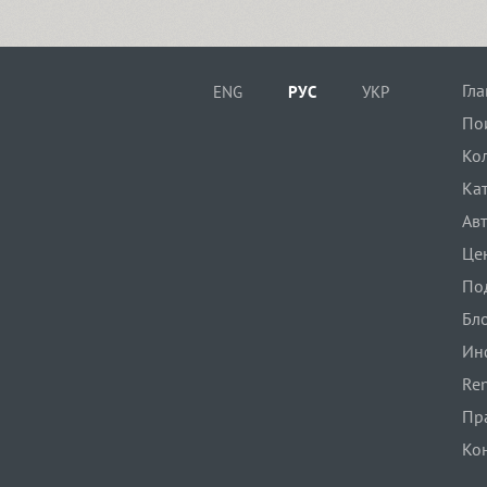
Flox (2)
Гл
ENG
РУС
УКР
Flox Rounded (2)
По
Ко
Font Awesome (1)
Ка
Ав
Це
Fontatica 4F (2)
По
Бл
Formular (11)
Ин
Ren
Пр
Foros (8)
Ко