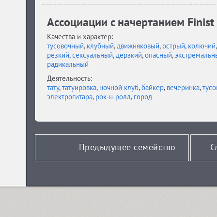
Ассоциации c начертанием Finist
Качества и характер:
тусовочный
,
клубный
,
движняковый
,
острый
,
колючий
резкий
,
сексуальный
,
дерзкий
,
опасный
,
экстремальн
радикальный
Деятельность:
тату
,
татуировка
,
ночной клуб
,
байкер
,
вечеринка
,
тусо
электрогитара
,
рок-н-ролл
,
город
Предыдущее семейство
С