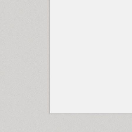
Fita Poluustav (1)
Fita Vjaz (1)
FixStyle (6)
FixSys (1)
Flexy Sans (3)
Florentin (8)