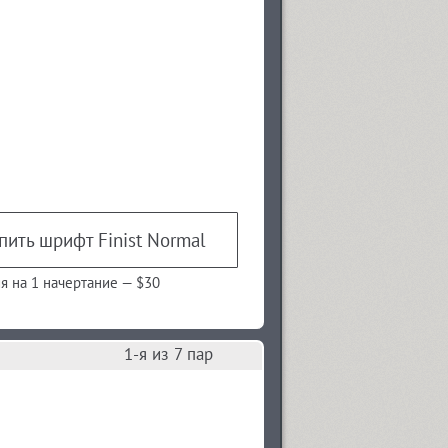
пить шрифт Finist Normal
я на 1 начертание —
$30
1
-я из
7
пар