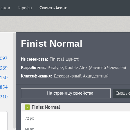
ифтов
Тарифы
Скачать Агент
Finist Normal
097
Из семейства:
Finist
(1 шрифт)
389
Разработчик:
ParaType
,
Double Alex
(
Алексей Чекулаев
)
Классификация:
Декоративный
,
Акцидентный
150
854
На страницу семейства
Съешь е
210
Finist Normal
72 px
60 px