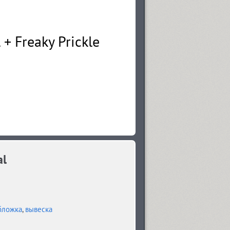
al
бложка
,
вывеска