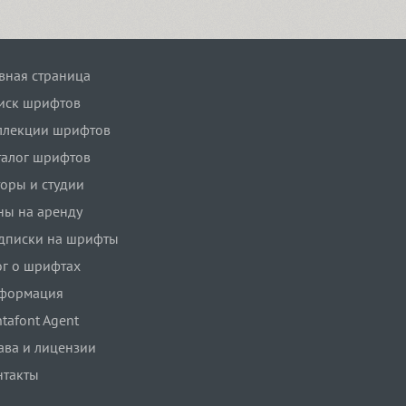
авная страница
иск шрифтов
ллекции шрифтов
талог шрифтов
торы и студии
ны на аренду
дписки на шрифты
ог о шрифтах
формация
tafont Agent
ава и лицензии
нтакты