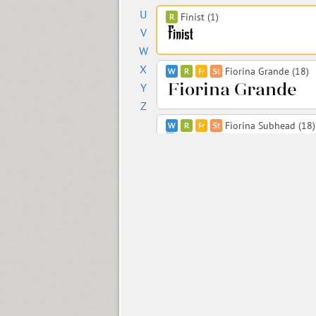
U
Finist (1)
V
W
X
Fiorina Grande (18)
Y
Z
Fiorina Subhead (18)
Fiorina Text (18)
Fiorina Title (18)
TT Firs (18)