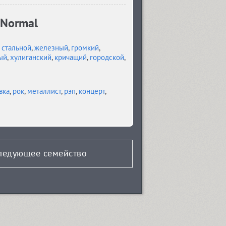
 Normal
,
стальной
,
железный
,
громкий
,
ый
,
хулиганский
,
кричащий
,
городской
,
вка
,
рок
,
металлист
,
рэп
,
концерт
,
ледующее семейство