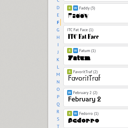
C
D
Faddy (3)
E
F
G
ITC Fat Face (1)
H
I
Fatum (1)
J
K
L
FavoritTraf (2)
M
N
O
February 2 (2)
P
Q
R
Fedorro (1)
S
T